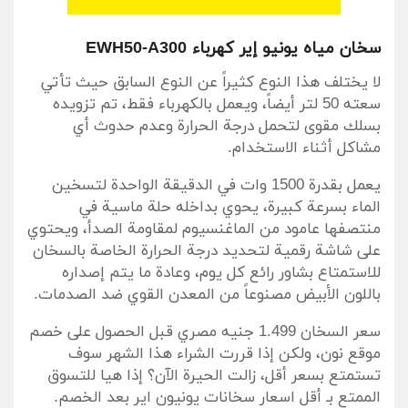
سخان مياه يونيو إير كهرباء EWH50-A300
لا يختلف هذا النوع كثيراً عن النوع السابق حيث تأتي
سعته 50 لتر أيضاً، ويعمل بالكهرباء فقط، تم تزويده
بسلك مقوى لتحمل درجة الحرارة وعدم حدوث أي
مشاكل أثناء الاستخدام.
يعمل بقدرة 1500 وات في الدقيقة الواحدة لتسخين
الماء بسرعة كبيرة، يحوي بداخله حلة ماسية في
منتصفها عامود من الماغنسيوم لمقاومة الصدأ، ويحتوي
على شاشة رقمية لتحديد درجة الحرارة الخاصة بالسخان
للاستمتاع بشاور رائع كل يوم، وعادة ما يتم إصداره
باللون الأبيض مصنوعاً من المعدن القوي ضد الصدمات.
سعر السخان 1.499 جنيه مصري قبل الحصول على خصم
موقع نون، ولكن إذا قررت الشراء هذا الشهر سوف
تستمتع بسعر أقل، زالت الحيرة الآن؟ إذا هيا للتسوق
الممتع بـ أقل اسعار سخانات يونيون اير بعد الخصم.