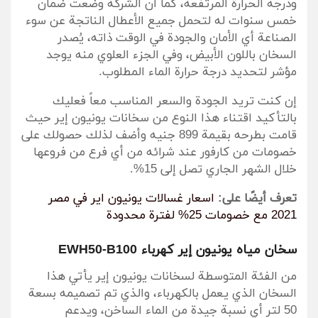
ودرجة الحرارة المرتفعة، كما أن الشركة وضعت ضمان
خمس سنوات له لتحمل جميع الأعطال الناتجة عن سوء
الصناعة أي الأمان والجودة في الوقت ذاته، يُصدر
السخان باللون الأبيض، وفي الجزء العلوي منه يوجد
مؤشر لتحديد درجة حرارة الماء المطلوب.
إن كنت تريد الجودة والسعر المناسب معاً فعليك
بالتأكيد اقتناء هذا النوع من سخانات يونيون إير حيث
قامت بطرحه بقيمة 899 جنيه وأضف لذلك حصولك على
خصومات من كارفور عند شرائه من أي فرع من فروعها
خلال الشهر الجاري تصل إلى 15%.
تعرف أيضًا على:
اسعار غسالات يونيون اير في مصر
2021 مع خصومات 25% لفترة محدودة
سخان مياه يونيون إير كهرباء EWH50-B100
من الفئة المتوسطة لسخانات يونيون إير يأتي هذا
السخان الذي يعمل بالكهرباء، والذي تم تصميمه بسعة
50 لتر أي نسبة جيدة من الماء الساخن، ويدعم