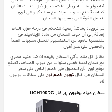
الطاقة لفاتورة أقل، ويعمل السخان بقوة 1500 وات أي
أنه يوفر ماء ساخن في وقت، مجهز بكل تقنيات الأمان
كخاصية منع تسرب المياه، مع سلك كهربائي قوي
لتحمل القوة التي يعمل بها السخان.
تم تزويده بشاشة رقمية للتحكم في درجة حرارة الماء،
إضافة إلى أن جوف السخان من مادة الإيناميلد في
منتصفها عامود من الماغنسيوم لتحمل مسببات الصدأ
والحصول على عمر أطول.
مقابل كل ذلك يأتي السخان بقيمة 1.228 جنيه مصري
مع ضمان لمدة خمس سنوات من عيوب الصناعة، تصفح
موقع نون الآن للحصول على خصم إضافي على سعر
السخان من خلال
كوبون خصم نون
على سخانات يونيون
إير.
سخان مياه يونيون إير غاز UGH100DG