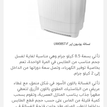
غسالة يونيون إير UW085T-F
تأتي بسعة 8.5 كيلو جرام وهي مناسبة لغاية لغسل
جحم مناسب من الملابس في المرة الواحدة، تعم
بخاصية توفير الكهرباء، وتصل سعة دورانها من الداخل
إلى 2 كيلو جرام.
تأتي الغسالة باللون الأسود في شكل منمق، مع غطاء
عريض من البلاستيك المقوي باللون الأزرق لتعطي
مظهراً جذاب يناسب المنازل العصرية، وتقوم بسحب
كمية قليلة من الماس على حسب حجم قطع الملابس
بداخلها لتوفير المياه، وقد جاءت فتحة الغسالة في