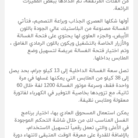
من الفئات المرتفعة، تم امدادها ببعض المميزات
الرائعة.
أولها شكلها العصري الجذاب وبراعة التصميم، فتأتي
الغسالة مصنوعة من البلاستيك عالي الجودة باللون
الأبيض، والجزء العلوي لها يحتوي على فتحة الغسالة
والأزرار الخاصة بالتشغيل ويكون باللون الرمادي الغامق ،
وتم اختيار فتحة الغسالة عريضة لتسهيل وضع
الملابس بداخلها.
تصل سعة الغسالة الداخلية إلى 13 كيلو جرام، بحد يصل
إلى 38 كيلو من الملابس التي يمكنها غسلها في مرة
واحدة فقط، وسرعة موتور الغسالة 1200 لفة خلال 60
ثانية، مع تزويدها بخاصية التوفير في الكهرباء لفاتورة
معقولة وملابس نظيفة.
يمكن استعمال المسحوق العادي بها، اختيار برنامج
الغسل المناسب لكِ من خلال شاشة التحكم الموجودة
في الأعلى والتي تعمل رقمياً لتسهيل الاستخدام،
بالإضافة للقدرة على معرفة الوقت المتبقي لانتهاء دورة