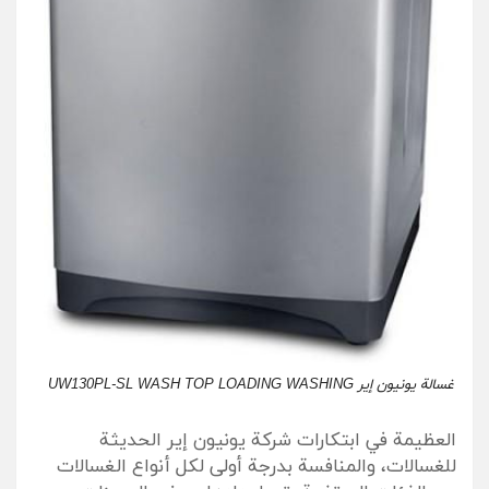
غسالة يونيون إير UW130PL-SL WASH TOP LOADING WASHING
العظيمة في ابتكارات شركة يونيون إير الحديثة
للغسالات، والمنافسة بدرجة أولى لكل أنواع الغسالات