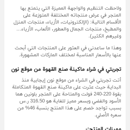
ولاحظت التنظيم والواجهة المميزة التي يتمتع بها
المتجر في عرض منتجاته المختلفة المتوزعة على
الأقسام التالية: (الإلكترونيات، الأزياء، منتجات المنزل
والمطبخ، منتجات الجمال والعطور، الألعاب، الأزياء…
وغيرهم الكثير).
وهذا ما ساعدني في العثور على المنتجات التي أبحث
عنها بالأسعار المناسبة لمختلف الماركات المشهورة.
تجربتي في شراء ماكينة صنع القهوة من موقع نون
أتت تجربتي في الشراء من موقع نون إيجابية منذ
البداية حيث عثرت على ماكينة صنع القهوة المتكاملة
بقوة 220-240 فولت والمتاحة على المتجر بلونين هما
الأسود والفضي وبسعر مميز للغاية هو 316.50 ر.س
بسبب تواجد خصم على هذا المنتج بنسبة 46% من
سعره الأصلي.
مميزات المنتج:-