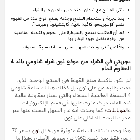
يأتي المنتج مع ضمان يمتد حتى عامين من الشراء.
بعد تجربة واستخدام المنتج وجدته يصنع أنواع عدة من القهوة
تضم “الإسبريسو، كافيه لاتيه، كابتشينو.. وغيرهم”.
كما أن الماكينة تسمح بالسيطرة على الحجم والكمية المناسبة
من الرغوة بفضل فهوة البخار بها.
والأفضل أنني وجدت الجهاز عملي للغاية لتسلية الضيوف.
تجربتي في الشراء من موقع نون شراء شاومي باند 4
المقاوم للماء
لم تكن ماكينة صنع القهوة هي المنتج الوحيد الذي
قمت بطلبه من على نون، بل كذلك هنالك ساعة شاومي
4 النسخة العالمية السوداء والتي تمتاز بمقاومة عالية
ضد الماء، حيث عثرت عليها في قسم الإلكترونيات
و
الموبايلات
؛ كما وجدت أنه من السهل البحث عنها عبر
محرك البحث الداخلي على نون.
هذا وجددت تلك الساعة متوفرة من خلال
نون
بسعر 70
ر.س فقط بعد خصم 62% من سعرها الأصلي، وهذا ما