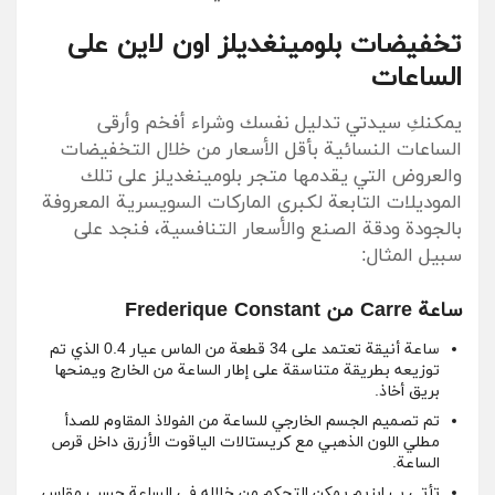
تخفيضات بلومينغديلز اون لاين على
الساعات
يمكنكِ سيدتي تدليل نفسك وشراء أفخم وأرقى
الساعات النسائية بأقل الأسعار من خلال التخفيضات
والعروض التي يقدمها متجر بلومينغديلز على تلك
الموديلات التابعة لكبرى الماركات السويسرية المعروفة
بالجودة ودقة الصنع والأسعار التنافسية، فنجد على
سبيل المثال:
ساعة Carre من Frederique Constant
ساعة أنيقة تعتمد على 34 قطعة من الماس عيار 0.4 الذي تم
توزيعه بطريقة متناسقة على إطار الساعة من الخارج ويمنحها
بريق أخاذ.
تم تصميم الجسم الخارجي للساعة من الفولاذ المقاوم للصدأ
مطلي اللون الذهبي مع كريستالات الياقوت الأزرق داخل قرص
الساعة.
تأتي ب إبزيم يمكن التحكم من خلاله في الساعة حسب مقاس