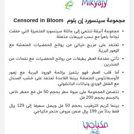
مجموعة سينسورد إن بلوم Censored in Bloom
مجموعة أنيقة تنتمي إلى عائلة سينسورد المتميزة التي حققت
نجاحاً باهراً مع نسب مبيعات مذهلة.
تعتمد على مزيج خيالي من روائح الحمضيات المنعشة مع
الزهور البرية.
تأتي مقدمة العطر بطبقات من روائح الحمضيات مع نفحات من
المندرين .
أما قلب العطر فهو يتميز برائحة الورود البرية مع زهور
الأوسمانثوس المنعشة بينما القاعدة تعتمد على خشب الصندل
مع الفلفل الوردي ونباتات الباتشولي.
تتضمن المجموعة على عبوة عطر بحجم 50 مل مع معطر خاص
بالجسم بحجم 200 مل.
بينما كريم الترطيب بحجم 50 مل ويصل سعرها إلى 129 ريال
فقط بدلاً من 199 ريال ضمن عروض متجر مكياجي.