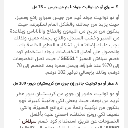
سبراي أو دو تواليت جولد فيم من جيس – 75 مل
أو دو تواليت جولد فيم من جيس سبراي رائع ومميز،
حيث يزيد من جمالك والشكل العام لمظهرك، حيث
يتكون من مزيج من الليمون والتفاح والأناناس وبقاعدة
من العنبر وخشب الصندل، والذي يجعله مميز، ولذلك
يجب عليك إضافته في تشكليه العطور الخاصة بك،
وللحصول على أفضل التخفيضات برجاء استخدام كود
خصم سبلاش المميز ”
SE551
“، حيث تصل الخصومات
إلى 70% عند شراؤه، ويصل سعره بعد الخصم إلى 78
درهم، وذلك بإجمالي توفير 182 درهم.
عطر أو دو تواليت جادور إن جوي من كريستيان ديور- 100 مل
أو دو تواليت جادور إن جوي من كريستيان ديور عطر
فريد من نوعه، حيث يعطي لكي جاذبية كبيرة، فهو
يتكون من تركيبة رائعة من الروائح المميزة، والتي
تضيف لكي رونق مختلف، احصلي عليه بأفضل
الخصومات عن طريق استخدام كود خصم
سبلاش
”