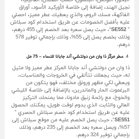
البخور، اللوتس، البتشول، خشب الصندل، الفانيليا،
نجيل الهند، إضافة إلى خلاصة الأوركيد الأسود، أوراق
الفاكهة، مسك الروم، والذي يعطيك عطر مميز، احصلي
عليه بأفضل الخصومات عن طريق استخدام كود سبلاش
”
SE552
“، حيث يصل سعره بعد الخصم إلى 455 درهم،
وذلك بخصم يصل إلى 55%، وذلك بإجمالي توفير 578
درهم.
عطر مركّز ذا وان من دولتشي أند جابانا للنساء – 75 مل
ذا وان من دولتشي أند جابانا المركز عطر مميز ولا مثيل
له، حيث يجعلك تتألقي في الخروجات والمناسبات،
ويعطي لكي مظهر ورونق مختلف، فهو يتكون من
البرغموت الحار والماندرين، بالإضافة إلى خلاصة الليشي
والخوخ، مع رائحة زنبق مادونا، مما يمنحك التركيز
العالي والثابت الذي يدوم لوقت طويل، يمكنك الحصول
عليه عن طريق استخدام كود خصم سبلاش الحصري ”
SE551
“، حيث يصل الخصم عليه من موقع سبلاش إلى
57%، ويصل سعره بعد الخصم إلى 235 درهم، وذلك
بإجمالي توفير 324 درهم.