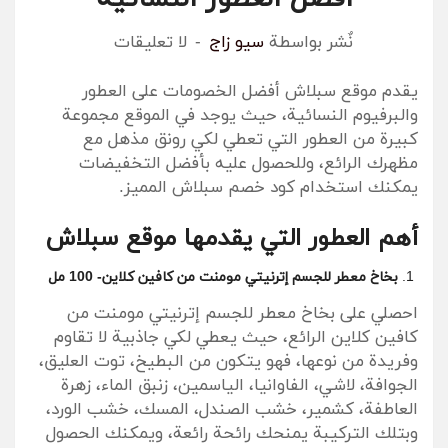
نٌشر بواسطة
سيو زاج
لا تعليقات
يقدم موقع سبلاش أفضل الخصومات على العطور
والبرفيوم النسائية، حيث يوجد في الموقع مجموعة
كبيرة من العطور التي تعطي لكي رونق مذهل مع
مظهرك الرائع، وللحصول عليه بأفضل التخفيضات
يمكنك استخدام كود خصم سبلاش المميز.
أهم العطور التي يقدمها موقع سبلاش
بخاخ معطر للجسم إترنيتي مومنت من كافين كلاين- 100 مل
احصلي على بخاخ معطر للجسم إترنيتي مومنت من
كافين كلاين الرائع، حيث يعطي لكي جاذبية لا تقاوم
وفريدة من نوعها، فهو يتكون من البطيخ، توت العليق،
الجوافة، لاشي، الفاوانيا، الياسمين، زنبق الماء، زهرة
العاطفة، كشمير، خشب الصندل، المسك، خشب الورد،
وبتلك التركيبة يمنحك رائحة رائعة، ويمكنك الحصول