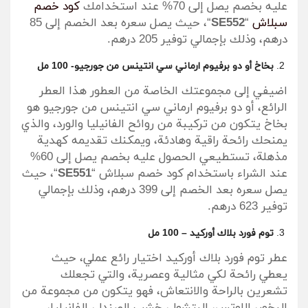
عليه بخصم يصل إلى 70% عند استخدامك
كود خصم
سبلاش
“
SE552
“، حيث يصل سعره بعد الخصم إلى 85
درهم، وذلك بإجمالي توفير 205 درهم.
بخاخ أو دو برفيوم ارماني سي انتينس من جورجيو- 100 مل
اضيفي إلى مجموعتك الخاصة من العطور هذا العطر
الرائع، أو دو برفيوم ارماني سي انتينس من جورجيو هو
بخاخ يتكون من تركيبة من روائح الفانيليا والورد، والذي
يمنحك رائحة راقية وهادئة، ويمكنك تقديمه كهدية
مذهلة، تستطيعي الحصول عليه بخصم يصل إلى 60%
عند الشراء باستخدام كود خصم سبلاش “
SE551
“، حيث
يصل سعره بعد الخصم إلى 399 درهم، وذلك بإجمالي
توفير 623 درهم.
توم فورد بلاك أوركيد – 100 مل
عطر توم فورد بلاك أوركيد اختيار رائع عملي، حيث
يعطي رائحة لكي مثالية وعصرية، والتي تجعلك
تشعرين بالراحة والانتعاش، فهو يتكون من مجموعة من