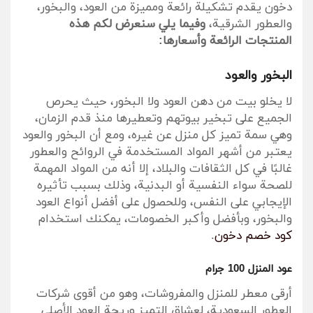
دخون يقدم تشكيلة رائعة ومميزة من العود، والبخور،
والعطور الشرقية،
وفيما يلي سنعرض لكم هذه
المنتجات الرائعة وأسعارها:
البخور والعود
لا يخلو بيت من دهن العود ولا البخور، حيث يحرص
الجميع على تبخير بيوتهم وتعطيرها منذ قدم الزمان،
وهي سمة تميز كل منزل عن غيره، ومع أن البخور والعود
يعتبر من أشهر المواد المستخدمة في الروائح والعطور
غالبًا في كل الثقافات والبلاد، إلا أنه من المواد المهمة
للصحة سواء النفسية أو البدنية، وذلك بسبب تأثيره
الإيجابي على النفس، وللحصول على أفضل أنواع العود
والبخور، وبأفضل وأكبر الخصومات، يمكنك استخدام
كود خصم دخون
.
عود المنزل 100 جرام
أرقى معطر للمنزل والمفروشات، وهو من أقوى شركات
العطور السعودية، لعشاق التميز وريحة العود الأصلي