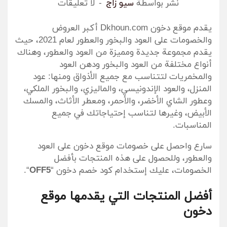
نٌشر بواسطة
سيو زاج
لا تعليقات
يقدم موقع دخون Dkhoun.com أكبر العروض
والخصومات على العود والبخور والعطور لعام 2021، حيث
يقدم مجموعة جديدة ومميزة من العود والعطور، وهناك
أنواع مختلفة من العود والبخور ودهن العود
والمخمريات لتتناسب مع جميع الأذواق ومنها: عود
المنزل، والعود الإندونيسي، والماليزي، والبخور الملكي،
وعطور الشاي الأخضر، والأحمر، ومعطر الأثاث، والمسك
الأبيض، وغيرها لتناسب إحتياجاتك في جميع
المناسبات.
سارع واحصل على خصومات موقع دخون على العود
والعطور، وللحصول على هذه المنتجات بأفضل
الخصومات، عليك إستخدام كود خصم دخون “
OFF5
“.
أفضل المنتجات التي يقدمها موقع
دخون