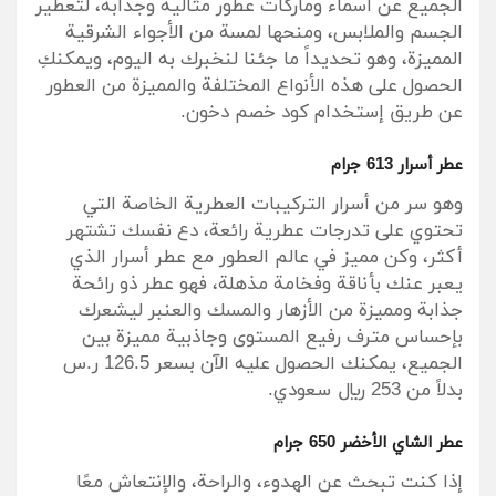
الجميع عن أسماء وماركات عطور مثالية وجذابة، لتعطير
الجسم والملابس، ومنحها لمسة من الأجواء الشرقية
المميزة، وهو تحديداً ما جئنا لنخبرك به اليوم، ويمكنكِ
الحصول على هذه الأنواع المختلفة والمميزة من العطور
عن طريق إستخدام كود خصم دخون.
عطر أسرار 613 جرام
وهو سر من أسرار التركيبات العطرية الخاصة التي
تحتوي على تدرجات عطرية رائعة، دع نفسك تشتهر
أكثر، وكن مميز في عالم العطور مع عطر أسرار الذي
يعبر عنك بأناقة وفخامة مذهلة، فهو عطر ذو رائحة
جذابة ومميزة من الأزهار والمسك والعنبر ليشعرك
بإحساس مترف رفيع المستوى وجاذبية مميزة بين
الجميع، يمكنك الحصول عليه الآن بسعر 126.5 ر.س
بدلاً من 253 ريال سعودي.
عطر الشاي الأخضر 650 جرام
إذا كنت تبحث عن الهدوء، والراحة، والإنتعاش معًا