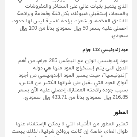
الذي يتميز بثبات عالي على الستائر والمفروشات
والسجاد، إستقبلي ضيوفك بكل ثقة وفخامة وبرائحة
الفنادق الفخمة، ويشعرك براحة نفسية ليس لها حدود،
احصلي عليه بسعر 50 ريال سعودي بدلاً من 100 ريال
سعودي.
عود إندونيسي 112 جرام
عود إندونيسي الوزن مع البوكس 285 جرام، من أهم
الدول التي يتم إستخراج العود منها هي دولة
“إندونيسيا”، حيث يعتبر العود الإندونيسي من أجود
أنواع العود التي يقبل على شرائها الكثير من الناس،
بسبب جودة رائحته الممتازة، إحصلي علية الآن بسعر
216.85 ريال سعودي بدلاً من 433.71 ريال سعودي.
العطور
تعتبر العطور من الأشياء التي لا يمكن الإستغناء عنها
طوال العام، خاصة إن كانت بروائح شرقية، لذلك يبحث