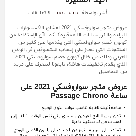
نٌشر بواسطة
noor omar
لا تعليقات
عروض متجر سواروفسكي 2021 لعشاق الاكسسوارات
البراقة والكريستالات اللامعة يمكنكم الآن الإستفادة من
كوبون خصم سواروفسكي التي يقدمها على كثير من
المنتجات التي تحوز على إعجاب المتسوقين في الوطن
العربي وذلك من خلال كوبون خصم سواروفسكي 2021
الذي يقدم تخفيضات هائلة، تابعونا لنتعرف على مزيد
من التفاصيل
عروض متجر سواروفسكي 2021 على
ساعة Passage Chrono
ساعة أنيقة للغاية تناسب ذوات الذوق الرفيع.
تمزج بين الطابع المودرن والعصري وفي نفس الوقت يضاف إليها
لمسات من كلاسيكية فاخرة.
تعتمد على سوار مصنوع من الجلد مطلي باللون الذهبي الوردي
وذلك من خلال تقنية PVD المتميزة التي تجعلها ذات بريق