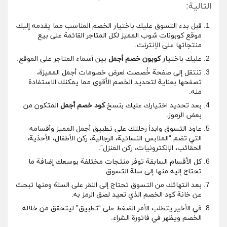
التالية:
قبل بدء التسوق عليك باختيار الخصم المناسب مما يقدمه إليك
موقع كوبونات شوب
المميز لكل المتاجر القائمة على بيع
منتجاتها على الإنترنت.
عليك باختيار
كوبون خصم أجمل
بين أسماء المتاجر على الموقع.
تنتقل إلى صفحة خُصصت لعرض خصومات أجمل المميزة،
تصفحها بعناية لتحديد الخصم الأقوى مما يمكنك الاستفادة
منه.
بعد تحديد اختيارك عليك بنسخ
كود خصم أجمل
المتكون من
بعض الرموز.
عاود التسوق وابدأ رحلتك على تطبيق أجمل المميز وأقسامه
التي تضم “الملابس النسائية، الرجالية، ركن الأطفال، الأحذية،
الحقائب، الإلكترونيات، ركن المنزل”.
كل الأقسام السابقة توفر منتجات مختلفة بوسعك إضافة ما
تحتاج إليه منها إلى سلة التسوق.
بعد انتهائك من التسوق تحتاج إلى النقر على السلة ومنها تبحث
عن خانة كود الخصم الذي تعيد لصق الرمز به.
في الأخير يتطلب الأمر الضغط على “تطبيق” ليتحقق من خلاله
الخصم ويظهر في فاتورة الشراء.