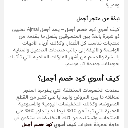
ومميزة.
نبذة عن متجر أجمل
كيف أسوي كود خصم أجمل – يعد أجمل Ajmal تطبيق
ذو شهرة بالغة بين المتسوقين بفضل ما يقدمه من
منتجات تناسب كل الأعمار، وكذلك أزياء الأمهات
الواسعة والأنيقة إلى جانب منتجات التجميل والعناية
بالبشرة والجسم من ِأشهر الماركات العالمية التي تأتيك
بموديلات جديدة كل موسم.
كيف أسوي كود خصم أجمل؟
تعددت الخصومات المختلفة التي يطرحها المتجر
لعملائه ما بين العروض والهدايا على كثير من القطع
المعروضة، وكذلك التخفيضات اليومية والأسبوعية
المميزة التي تبدأ من 10% فيما قد يتجاوز 60% على
المنتجات، وتستفيد من تلك التخفيضات ستكون في
حاجة لمعرفة خطوات
كيف أسوي
كود خصم أجمل