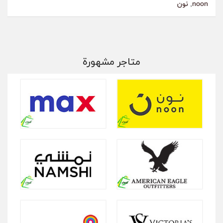
noon
,
نون
متاجر مشهورة