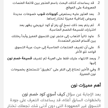
قد يساعدك كذلك البحث باسم المتجر بين قائمة المنصات
المعروضة على الموقع.
بعد العثور عليه يستعرض
كوبونات شوب
خصومات عديدة
وعروض إضافية مميزة تختار إحداها.
ثم يتم بعد ذلك نسخ أي رمز أو كود ترويجي يظهر بعد
اختيارك لقسيمة الخصم المناسبة.
عاود تالياً الذهاب إلى متجر نون للتسوق المميز وأبدأ رحلتك
بين أقسام المتجر المتعددة.
على أن تضيف المنتجات المناسبة إلى حيث عربة التسوق
الواحد تلو الأخر.
وبعد الانتهاء عليك فقط على العربة ثم تضيف
قسيمة خصم نون
إليها.
وفي الأخير تحتاج إلى النقر على “تطبيق” لتستمتع بخصومات
نون المميزة.
أهم مميزات نون
بعد الإجابة عن سؤال
كيف أسوي كود خصم نون
بالخطوات السابق أعلاه، قد يساعدك التعرف على جودة
التسوق غير المعهودة التي دون أدني شك تجعلك تختار