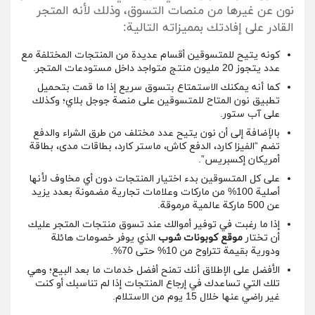
نون عن غيرها من منصات التسوق، وذلك لأنه المتجر
القادر على إفادتك بمميزاته التالية:
كونه يتيح للمتسوقين أقسام عديدة من المنتجات المختلفة مع
عدد يتجوز 20 مليون منتج متواجد داخل مستودعات المتجر.
كما أنه يمكنك الاستمتاع بتسوق سريع إذا ما قمت بتحميل
تطبيق نون المتاح للمتسوقين على منصة جوجل بلاي؛ وكذلك
على آب ستور.
بالإَضافة إلى أن نون يتيح عدد مختلف من طرق الشراء والدفع
تضم “الفيزا كارد، الدفع كاش، ماستر كارد، بطاقات مدى، بطاقة
أمريكان إكسبريس”.
على كل المتسوقين بدء اختيار المنتجات دون أي مخاوف لأنها
أصلية 100% من ماركات وعلامات تجارية مضمونة بعدد يزيد
عن 500 ماركة عالمية مرموقة.
إذا ما رغبت في توفير أموالك عند تسوق منتجات المتجر عليك
أن تختار
موقع كوبونات شوب
الذي يوفر خصومات هائلة
ودورية بقيمة تتراوح من 10% حتى 70%.
الأفضل على الإطلاق أنك تمنح أفضل خدمات ما بعد البيع؛ وهي
تلك التي تساعدك في إرجاع المنتجات إذا لم تناسبك أو كنت
غير راضي عنها خلال 15 يوم من الاستلام.