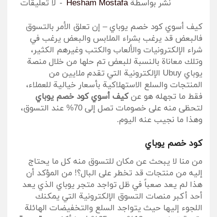
نٌشر بواسطة
Hesham Mostafa
لا تعليقات
كيف أسوي كود خصم يوباي – إن تعلق الأمر بالتسوق
فالبعض قد يرغب بشراء الملابس والبعض يرغب في
شراء الإلكترونيات والألعاب والكتب وغيرهم الكثير،
وتلك معاناة بالنسبة للبعض تم حلها من خلال منصة
يوباي Ubuy الإلكترونية التي تقدم ملايين من
المنتجات والسلع الاستهلاكية بأسعار خيالية للعملاء،
فقط ما تجهله هو عن
كيف أسوي كود خصم يوباي
لتحظى منه على خصومات تصل إلى 70% عند التسوق،
وهذا ما نجيب عنه اليوم.
كود خصم يوباي
من منا لا يبحث عن مكان للتسوق منه كل ما يحتاج
إليه من منتجات قد تخطر على البال؟! من المؤكد أن
هذا لم يعد صعباً في ظل تواجد متجر يوباي الذي يعد
أحد أكبر منصات التسوق الإلكترونية التي يمكنك
اللجوء إليها حيث يتواجد السلع والتخفيضات الهائلة