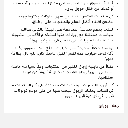
قابلية التسوق عبر تطبيق مجاني متاح للتحميل عبر آب ستور
أو كذلك من خلال جوجل بلاي.
كل منتجات المتجر تأتيك من أشهر الماركات واكثرها جودة
لتضمن اقتناء أفضل السلع والمنتجات على الإطلاق.
المتجر يدعم سياسة المحافظة على البيئة بالتالي هنالك
سياسات مختلفة مع إجراءات منها استخدام الأكياس العضوية
عند تغليف الطلبيات التي تتحلل في التربة بسهولة.
بوسعك دائماً تحديد أنسب خيارات الدفع عند التسوق، وذلك
لأنه توجد خيارات عدة تضم “الفيزا، ماستر كارد، باي بال، بطاقة
مدى”.
فضلاً عن قابلية إرجاع الكثير من المنتجات وفقاً لسياسة خاصة
تستدعي ضرورة إرجاع المنتجات خلال 14 يوماً من موعد
استلامها.
كما أن هنالك عروض وتخفيضات متجددة على كل المنتجات من
كل الفئات يمكنك الرجوع للبحث عنها من على
موقع كوبونات
شوب
في كل مرة قبل التسوق.
ubuy
,
يوباي