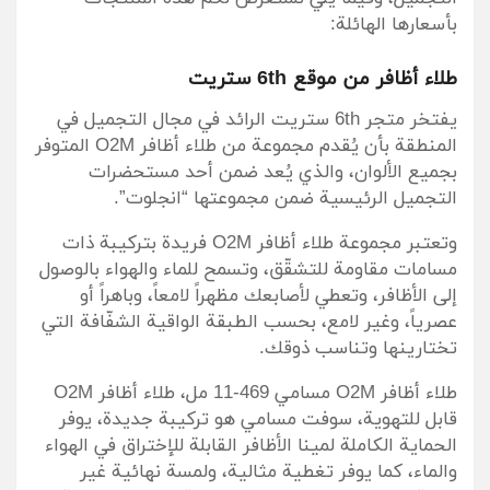
بأسعارها الهائلة:
طلاء أظافر من موقع 6th ستريت
يفتخر متجر 6th ستريت الرائد في مجال التجميل في
المنطقة بأن يُقدم مجموعة من طلاء أظافر O2M المتوفر
بجميع الألوان، والذي يُعد ضمن أحد مستحضرات
التجميل الرئيسية ضمن مجموعتها “انجلوت”.
وتعتبر مجموعة طلاء أظافر O2M فريدة بتركيبة ذات
مسامات مقاومة للتشقّق، وتسمح للماء والهواء بالوصول
إلى الأظافر، وتعطي لأصابعك مظهراً لامعاً، وباهراً أو
عصرياً، وغير لامع، بحسب الطبقة الواقية الشفّافة التي
تختارينها وتناسب ذوقك.
طلاء أظافر O2M مسامي 469-11 مل، طلاء أظافر O2M
قابل للتهوية، سوفت مسامي هو تركيبة جديدة، يوفر
الحماية الكاملة لمينا الأظافر القابلة للإختراق في الهواء
والماء، كما يوفر تغطية مثالية، ولمسة نهائية غير