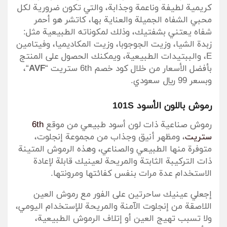
كريمية لطيفة وناعمة وجذابة، والتي تكون ضرورية لكل
محبي الشفاه الجميلة والعناية بها، كاتشر هو أحمر
شفاه يعتني بشفتيك، وذلك لمكوناته الطبيعية مثل:
زبدة الشيا، وزيت الجوجوبا، وزيت المكاديميا، وفيتامين
E، والببتيدات الطبيعية، ويمكنك الحصول على المنتج
بأفضل الأسعار من خلال كود خصم 6th ستريت “
AVF
“،
وبسعر 99 ريال سعودي.
رموش باللون الأسود 101S
رموش صناعية ذات لون أسود طبيعي من موقع
6th
ستريت
، ومظهر أنيق وجذاب من مجموعة إنجلوت،
متوفرة منها الطبيعي والصناعي، وهذه الرموش المتينة
ذات التركيبة الثابتة والمريحة لعينيك قابلة لإعادة
الاستخدام عدة مرات بنفس كفائتها ومرونتها.
إجعلي عينيك ساحرتين على الفور مع رموش العين
اللاصقة من إنجلوت الآمنة والمريحة للإستخدام اليومي،
ولا تسبب تهيج العين أو إتلاف الرموش الطبيعية،