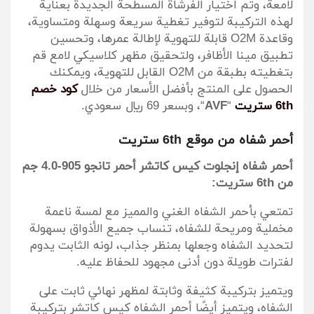
لامعة، وتم اختيار الفرشاة المسطحة الجديدة بعناية
لهذه التركيبة لتوفير تغطية سريعة وسهلة ومتساوية،
وقاعدة O2M قابلة للتهوية لإطالة عمرها، وتحسين
تطبيق مينا الأظافر، ولتحقيق مظهر كلاسيكي لامع قم
بتغطيته بطبقة من O2M القابل للتهوية، ويمكنك
الحصول على المنتج بأفضل الأسعار من خلال
كود خصم
6th ستريت
“
AVF
“، وبسعر 69 ريال سعودي.
أحمر شفاه من موقع 6th ستريت
أحمر شفاه إنجلوت كيس كاتشر أحمر تانجو 905-4.0 جم
من 6th ستريت:
تمتعي بأحمر الشفاه الغني والمميز مع لمسة ناعمة
مخملية ومريحة للشفاه، تنساب جميع الأذواق بسهولة
لتحديد الشفاه وجعلها بمنظر جذاب، لونه الثابت يدوم
لفترات طويلة دون أدنى مجهود للحفاظ عليه.
ويتميز بتركيبة كثيفة وثابتة لمظهر نهائي ثابت على
الشفاه، ويتميز أيضًا أحمر الشفاه كيس كاتشر بتركيبة