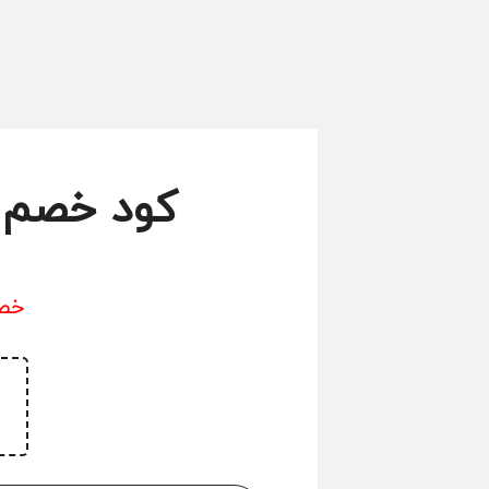
كود خصم كنز يصل 50%
خصم