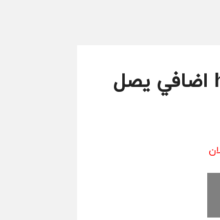
كوبون خصم كود خصم اتش اند ام h&m اضافي يصل
ان