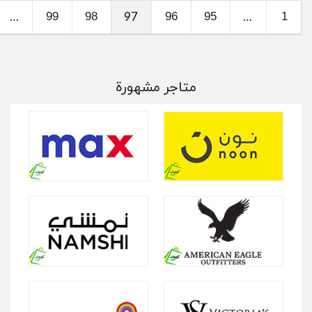
106
99
98
96
95
…
97
…
متاجر مشهورة