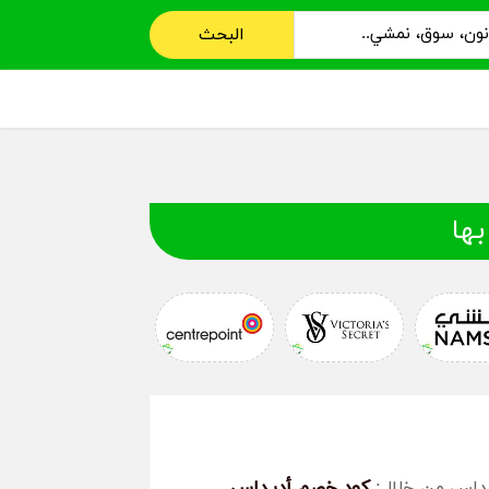
البحث
بها
يداس من خلال:
كود خصم أديداس
.