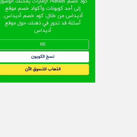
كود خصم Adidas الإمارات يمكنك الوصو
إلى أحد كوبونات وأكواد خصم موقع
أديداس من خلال: كود خصم أديداس.
أسئلة قد تدور في ذهنك حول موقع
أديداس
نسخ الكوبون
الذهاب للتسوق الآن