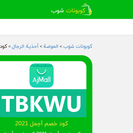
كوبونات شوب
الموضة
أحذية الرجال
كود 
>
>
>
كود خصم أجمل 2021