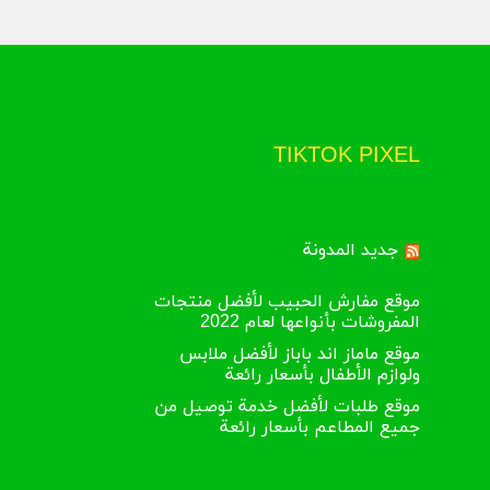
الفارغ حيث يتواجد (أدخل كود الخصم) وفي هذا
بعد أن يقتطع من المجموع الكلي للفاتورة.
، وكذلك اختيار الطريقة المناسبة لسداد
:
TIKTOK PIXEL
كويت فقط.
لكة العربية السعودية فقط.
جديد المدونة
ام كود خصم أجمل يمكنك الحصول على تخفيضات
متلكت فيزا كارد أو ماستر كارد أو بطاقة أمريكان
موقع مفارش الحبيب لأفضل منتجات
المفروشات بأنواعها لعام 2022
أجمل
موقع ماماز اند باباز لأفضل ملابس
ولوازم الأطفال بأسعار رائعة
موقع طلبات لأفضل خدمة توصيل من
جميع المطاعم بأسعار رائعة
كوبون حصري قبل قيامك بعملية الشراء من
أفضل وأحدث الكوبونات الحصرية على موقعنا.