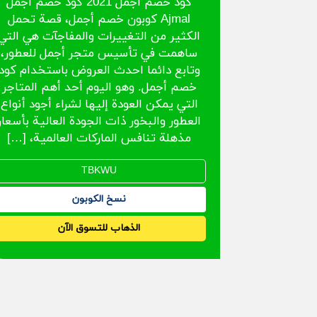
كود خصم أجمل 2021 كود خصم أجمل
Ajmal كوبون خصم أجمل، قصة تحمل
الكثير من التغييرات والمفاجآت هي التي
ساهمت في تأسيس متجر أجمل للعطور،
وتابع دائما احدث العروض باستخدام كود
خصم أجمل. وهو اليوم أحد أهم المتاجر
التي يمكن العودة إليها لشراء أجود أنواع
العطور والبخور ذات الجودة العالية بأسعار
مذهلة تنافس الماركات العالمية، […]
نسخ الكوبون
الذهاب للتسوق الآن