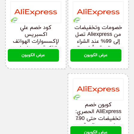
خصومات وتخفيضات
كود خصم علي
من Aliexpress تصل
اكسبريس
إلى 99% عند الشراء
لإكسسوارات الهواتف
من الموقع أول مرة
الذكية ومستلزمات
AEOFF254
AEOFF254
التجميل والمجوهرات
عرض الكوبون
عرض الكوبون
كوبون خصم
AliExpress الحصري:
تخفيضات حتى 90٪
خصم من الموقع
AEOFF254
عرض الكوبون