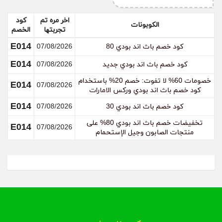
وتأكد من كتابة عنوان التوصيل صحيح، ثم إضغط على
تأكيد الطلب.
اخر مره تم
كود
الكوبونات
تجربتها
الخصم
E014
كود خصم باث اند بودي 80
07/08/2026
كيف أقوم بإلغاء الطلب من موقع باث اند بودي؟
E014
كود خصم باث اند بودي جديد
07/08/2026
قم بالتواصل مع إدارة موقع باث اند بودي عن طريق
خصومات 60% لا تفوت: خصم 20% باستخدام
E014
البريد الإلكتروني أو من خلال الدرشة في الموقع، وقم
07/08/2026
كود خصم باث اند بودي وركس الامارات
بطلب إلغاء الطلب الذي طلبته وقم بتزويدهم برقم الطلب،
ويجب عليك أن تقوم بذلك في أسرع وقت.
E014
كود خصم باث اند بودي 30
07/08/2026
تخفيضات خصم باث اند بودي 80% على
E014
07/08/2026
منتجات الصابون وجيل الإستحمام