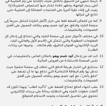
حينما تنتهي من التسوق بالكامل عليك بالإشارة على رمز الحقيبة في
أعلى يسار الواجهة، وتظهر نافذة تختار منها (استعراض الحقيبة) إذا
رغبت في إلقاء نظرة أخيرة على المنتجات المضافة إلى الحقيبة حتى
تتابع في شرائها.
كما من الممكن الضغط فقط على خيار (أكمل الشراء) لتنتقل سريعاً إلى
صفحة الشراء والدفع، مع كود خصم بوهو يمكنك الحصول على أفضل
الخصومات والتخفيضات.
في مختلف الأحوال تصل إلى صفحة الشراء والتي تحتاج إلى إدخال كل
المعلومات المطلوبة والتي تتمثل في (الاسم الأول والعائلي، البلد،
البريد الإلكتروني، العنوان الدقيق، رقم هاتفك… وغيرها من بيانات
الطلب).
لابد لك من إدخال
كود خصم بوهو
بالمكان الخاص بالتخفيضات في
نفس الصفحة للاستفادة من العروض الحالية.
ستتابع في اختيار طريقة الدفع التي تنقلك إلى صفحة مشفرة حيث
تدخل بها رقم البطاقة الائتمانية التي تدفع بها ما أن تضغط على
“ادفع بأمان”، مع كود خصم بوهو يمكنك الحصول على أفضل
الخصومات والتخفيضات.
عقب انتهاء الدفع تحتاج للضغط على “تأكيد الطلب” وبهذا تكون قد
أكملت خطوات الشراء وفي انتظارك رسالة على بريدك الإلكتروني
تحتوي على تفاصيل المنتجات وموعد الاستلام المتوقع.