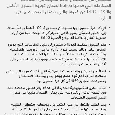
المتكاملة التي قدمها Bohoo لضمان تجربة التسوق الأفضل
والأكثر انفراداً عن غيرها والتي يتمثل البعض منها في
التالي:
في كل مرة تتسوق بها ستجد أن بوهو يوفر 100 قطعة يومياً تضاف
إلى المتجر لتتمكن بسهولة من اختيار كل ما تبحث عنه من أزياء
عصرية تمتاز بالخامة العالية والأصلية 100%.
عند التسوق يمكنك العودة باستمرار إلى دليل المقاسات الذي يوفره
المتجر إليك، وذلك بسبب تنوع الأزياء ما بين الأوروبية والفرنسية
والأمريكية التي تمتلك لكلاً منها مقاساتها الخاصة فيما تحتاج
للتعرف عليها عند الشراء، مع كود خصم بوهو يمكنك الحصول على
أفضل الخصومات والتخفيضات.
فضلاً عن العروض والخصومات الانفرادية التي قدمت من خلال المتجر
لعملائه الكرام، فمع
كود خصم بوهو
يظل بوسعك الاستمتاع
بخصومات تتجاوز 60% في كل مرة تتسوق بها.
اتباعاً الطرق التكنولوجية الحديثة في الدفع وفر المتجر لعملائه عدد
من أنظمة الدفع الإلكترونية التي يمكن الاعتماد عليها في ضمان
الدفع المسبق للمنتجات.
بعد الطلب والشراء من على المتجر يزل بوسعك استعراض الطلبية
ومتابعة حالتها طالما قمت بالتسجيل على المتجر، ولا تنسى أنه
باستخدام كود خصم بوهو يمكنك الحصول على تخفيضات وخصومات