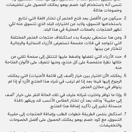
تنسى أنه باستخدام كود خصم بوهو يمكنك الحصول على تخفيضات
وخصومات هائلة.
سيكون من الأفضل بعد فتح المتجر أن تختار اللغة التي تتابع
باستخدامها التسوق، ولابد من اختيارك للبلد الذي تتسوق منه لكي
تظهر المنتجات بالعملات المحلية في هذا البلد.
ومن هنا ستحظى بفرصة بدء استكشاف منتجات المتجر المختلفة
التي تتواجد في فئات مقسمة تستعرض الأزياء النسائية والرجالية
لتختار من بينها.
حدد الأزياء التي تفضلها واضغط عليها لتنتقل إلى صفحة تلقي من
خلالها نظرة متفحصة على كل منتج، ومنها تتعرف على الألوان المتاحة
منه.
يمكنك الآن اختيار بين خيار (أضف إلى قائمة الأمنيات) التي يمكنك
الرجوع إليها فيما بعد إذا لم ترغب في شراء هذا المنتج الآن؛ أو إذا لم
يتوافر في مخازن المتجر.
وإذا ما توافر واخترت شرائه عليك في تلك الحالة النقر على خيار “أضف
إلى حقيبة” وذلك بعد أن تختار المقاس الأنسب لك ويظهر نافذة
منسدلة تشير إلى تأكيد إضافة هذا المنتج.
استكمل بنفس الطريقة خطوات الطلب وإضافة المنتجات إلى حقيبة
التسوق، مع كود خصم بوهو يمكنك الحصول على أفضل الخصومات
والتخفيضات.