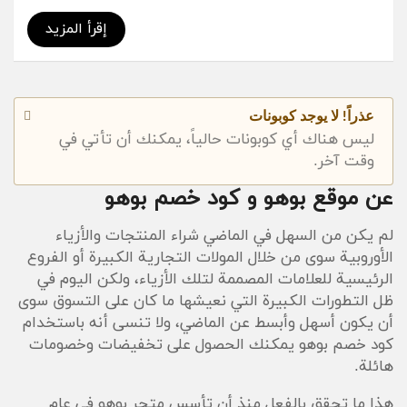
boohoo.com للحصول على خصومات وتخفيضات متجر
بوهو، استخدم الآن كوبون Boohoo Coupon Code على
إقرأ المزيد
جميع المنتجات.
في السنوات السابقة ازدادت عمليات التسوق والشراء على
الإنترنت بعد أن تم إطلاق العديد من متاجر بيع المنتجات
عذراً! لا يوجد كوبونات
والسلع بالتجزئة.
ليس هناك أي كوبونات حالياً، يمكنك أن تأتي في
ولكن في وسط تلك المنافسة لمع اسم
متجر بوهو Bohoo
وقت آخر.
في السماء بفضل الجهود الكبيرة التي يقدمها إلى
عن موقع بوهو و كود خصم بوهو
المتسوقين، بل والأفضل أنه منح فرصة استخدام
كود
خصم بوهو
عند شراء أرقى الأزياء التي يعرضها.
لم يكن من السهل في الماضي شراء المنتجات والأزياء
ولا تنسى أنه باستخدام
كود خصم بوهو
يمكنك الحصول
الأوروبية سوى من خلال المولات التجارية الكبيرة أو الفروع
على تخفيضات وخصومات هائلة، فقط لتكون مرُضية
الرئيسية للعلامات المصممة لتلك الأزياء، ولكن اليوم في
للمتسوقين الباحثين عن أفضل القطع الجديدة من
ظل التطورات الكبيرة التي نعيشها ما كان على التسوق سوى
المنتجات المتوافقة مع خطوط الموضة والجمال مع الأسعار
أن يكون أسهل وأبسط عن الماضي، ولا تنسى أنه باستخدام
المذهلة عند الشراء.
كود خصم بوهو يمكنك الحصول على تخفيضات وخصومات
هائلة.
هذا ما تحقق بالفعل منذ أن تأسس متجر بوهو في عام