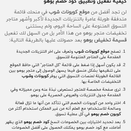
كيفية تفعيل وتطبيق كود خصم بوهو
لن تجد أفضل من
موقع كوبونات شوب
في منحك قائمة
متدفقة طويلة عامرة بالتنزيلات الجديدة لأكبر وأشهر متاجر
التسوق المتنوعة على الساحة اليوم، ولم يستثنى
تخفيضات متجر بوهو من هذا الأمر بل من السهل لك تفعيل
قسيمة تخفيض بوهو
بعد حصولك عليها بالطريقة التالية:
تصفح
موقع كوبونات شوب
وتعرف على اخر التنزيلات الجديدة
المقدمة على المتاجر المتنوعة للتسوق.
قد يكون أسهل إذا ضغط على قائمة “كل المتاجر” التي حافظ الموقع
على تنظيمها بشكل منسق فيما يسهل الوصول إلى متجر بوهو بين
القائمة الطويلة لمنصات التسوق التي يوفر
كوبونات وشوب
التخفيضات الخاصة بها.
ترى صفحة مخصصة للمتجر تستعرض نبذة عنه وعن مميزاته وفي
المقدمة جدول التنزيلات والعروض الحصرية على بوهو.
اختر واحد من كوبونات الخصم التي تتأكد من أنها ما تزال فعالة
وصالحة للاستخدام؛ مع العلم أنه من غير الممكن استخدام أكثر من
كوبون خصم بوهو
في كل عملية تسوق.
بعد تحديد اختيارك بين الخصومات انسخ
كود خصم بوهو
الذي يظهر
أمامك، مع كود خصم بوهو يمكنك الحصول على أفضل الخصومات