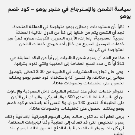
سياسة الشحن والإسترجاع في متجر بوهو – كود خصم
بوهو
نظراً لأن مستودعات ومخازن بوهو متواجدة في المملكة المتحدة،
تجد أن الشحن يتم من خلالها إلى كلاً من الدول التالية (المملكة
العربية السعودية، الإمارات، الأردن، البحرين، الكويت، عمان، قطر) عبر
خدمات التوصيل السريع من خلال أحد مزودي خدمات الشحن
المتواجدة في كل بلد.
هذا مع العلم أن رسوم شحن الطلبيات إلى أياً من البلاد السابقة هي
11$ أياً كان عدد السلع المضافة إلى الحقيبة والتي تقوم بشرائها.
وفي حال تجاوزت المشتريات في الطلبية عن 30 $ تحظى بتوصيل
مجاني إلى مكانك، ولا تنسى أنه باستخدام كود خصم بوهو يمكنك
الحصول على تخفيضات وخصومات هائلة.
تتوافر خدمات الدفع عند استلام الطلبيات داخل السعودية والإمارات
عن أي طلبية طالما لا تتعدى 500 دولار أمريكي، وللزبائن في الأردن
على الطلبية ألا تتعدى 130 دولار، ولا تنسى أنه باستخدام كود خصم
بوهو يمكنك الحصول على تخفيضات وخصومات هائلة.
يرجى العلم أنه قد تكون هنالك بعض الرسوم الجمركية الإضافية وكلك
رسوم التخليص التي قد تضاف إلى الطلبية وفقاً للإجراءات المختلفة
في كل بلد، ويوفر لك المتجر قابلية الدفع المسبق لتلك الرسوم عند
الطلب.