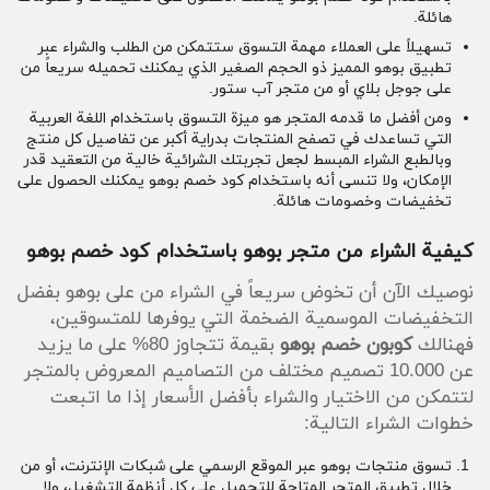
هائلة.
تسهيلاً على العملاء مهمة التسوق ستتمكن من الطلب والشراء عبر
تطبيق بوهو المميز ذو الحجم الصغير الذي يمكنك تحميله سريعاً من
على جوجل بلاي أو من متجر آب ستور.
ومن أفضل ما قدمه المتجر هو ميزة التسوق باستخدام اللغة العربية
التي تساعدك في تصفح المنتجات بدراية أكبر عن تفاصيل كل منتج
وبالطبع الشراء المبسط لجعل تجربتك الشرائية خالية من التعقيد قدر
الإمكان، ولا تنسى أنه باستخدام كود خصم بوهو يمكنك الحصول على
تخفيضات وخصومات هائلة.
كيفية الشراء من متجر بوهو باستخدام كود خصم بوهو
نوصيك الآن أن تخوض سريعاً في الشراء من على بوهو بفضل
التخفيضات الموسمية الضخمة التي يوفرها للمتسوقين،
فهنالك
كوبون خصم بوهو
بقيمة تتجاوز 80% على ما يزيد
عن 10.000 تصميم مختلف من التصاميم المعروض بالمتجر
لتتمكن من الاختيار والشراء بأفضل الأسعار إذا ما اتبعت
خطوات الشراء التالية:
تسوق منتجات بوهو عبر الموقع الرسمي على شبكات الإنترنت، أو من
خلال تطبيق المتجر المتاحة للتحميل على كل أنظمة التشغيل، ولا