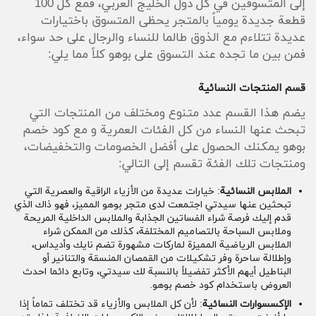
إلى المتسوقين في كل دول الخليج العربي، فمع كل 100
قطعة جديدة يومياً بالمتجر يحظى المتسوق باختيارات
عديدة تتلاءم مع الذوق طالما للنساء والرجال على حد سواء،
فمن بين ما تجده عند التسوق على بوهو كلاً مما يلي:
قسم المنتجات النسائية
يضم هذا القسم عدد متنوع ومختلف من المنتجات التي
تبحث عنها النساء من كل الفئات العمرية و مع كود خصم
بوهو يمكنك الحصول على أفضل الخصومات والتخفيضات،
ومنتجات تلك الفئة تقسم إلى التالي:
الملابس النسائية
: خيارات عديدة من الأزياء الراقية والعصرية التي
تبحثين عنها سيدتي اجتمعت لدى متجر بوهو المميز، فهو ذاك الذي
قدم إليك فرصة شراء الفساتين الجذابة والملابس الداخلية المريحة
وملابس السباحة بالتصاميم المختلفة، كذلك من الممكن شراء
الملابس الرياضية المميزة لماركات مشهورة تضم نايك وأديداس،
وإطلالة ساحرة وفر تشكيلات من القمصان المنسقة والتنانير أو
البناطيل أيهم الأكثر تفضيلاً بالنسبة لك سيدتي، وتابع دائما احدث
العروض باستخدام كود خصم بوهو.
الإكسسوارات النسائية
: لأن كل الملابس والأزياء قد تختلف تماماً إذا