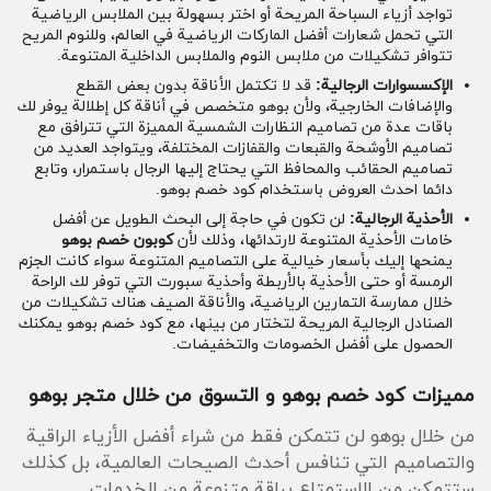
تواجد أزياء السباحة المريحة أو اختر بسهولة بين الملابس الرياضية
التي تحمل شعارات أفضل الماركات الرياضية في العالم، وللنوم المريح
تتوافر تشكيلات من ملابس النوم والملابس الداخلية المتنوعة.
الإكسسوارات الرجالية:
قد لا تكتمل الأناقة بدون بعض القطع
والإضافات الخارجية، ولأن بوهو متخصص في أناقة كل إطلالة يوفر لك
باقات عدة من تصاميم النظارات الشمسية المميزة التي تترافق مع
تصاميم الأوشحة والقبعات والقفازات المختلفة، ويتواجد العديد من
تصاميم الحقائب والمحافظ التي يحتاج إليها الرجال باستمرار، وتابع
دائما احدث العروض باستخدام كود خصم بوهو.
الأحذية الرجالية:
لن تكون في حاجة إلى البحث الطويل عن أفضل
خامات الأحذية المتنوعة لارتدائها، وذلك لأن
كوبون خصم بوهو
يمنحها إليك بأسعار خيالية على التصاميم المتنوعة سواء كانت الجزم
الرمسة أو حتى الأحذية بالأربطة وأحذية سبورت التي توفر لك الراحة
خلال ممارسة التمارين الرياضية، والأناقة الصيف هناك تشكيلات من
الصنادل الرجالية المريحة لتختار من بينها، مع كود خصم بوهو يمكنك
الحصول على أفضل الخصومات والتخفيضات.
مميزات كود خصم بوهو و التسوق من خلال متجر بوهو
من خلال بوهو لن تتمكن فقط من شراء أفضل الأزياء الراقية
والتصاميم التي تنافس أحدث الصيحات العالمية، بل كذلك
ستتمكن من الاستمتاع بباقة متنوعة من الخدمات