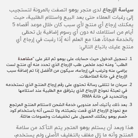
سياسة الإرجاع
لدى متجر بوهو اتصفت بالمرونة لتستجيب
إلى رغبات العملاء حتى بعد البيع واستلام الطلبية، حيث
يمكنك إرجاع أي منتج لأي سبب كان خلال موعد أقصاه 5
أيام من استلامك له دون أي رسوم إضافية بل تحظى
بالخدمة مجاناً، هذا مع العلم أنه إّذا رغبت في إرجاع أي
منتج عليك باتباع التالي:
تسجيل الدخول حيث حسابك على بوهو ثم انقر على “
مشاهدة
الطلب” ومنه تجد ملخص طلب الإرجاع الذي تحدد منه أي منتج لست
براضي عنه وترغب في إرجاعه، سيكون من الأفضل إذا تم إضافة سبب
الإرجاع في خانة الملاحظات.
سرعان ما تتلقى رسالة تحتوي على رقم إرجاع المنتج الذي تستخدمه
في تعبئة نموذج الإرجاع الذي يترافق مع الطلبية عند استلامها
وبالتحديد في خانة RMA.
بعد ذلك يأتيك أحد مندوبي خدمة الشحن لاستلام المنتج المرتجع
مع نموذج الإرجاع الذي قمت بتعبئته، ولا تنسى أنه باستخدام كود
خصم بوهو يمكنك الحصول على تخفيضات وخصومات هائلة.
هذا وبعد أن يستلم بوهو المتجر يتم التأكد من سلامة
المنتج وأنه ما زال مغلف بالتغليف الأصلي ولم يستخدم،