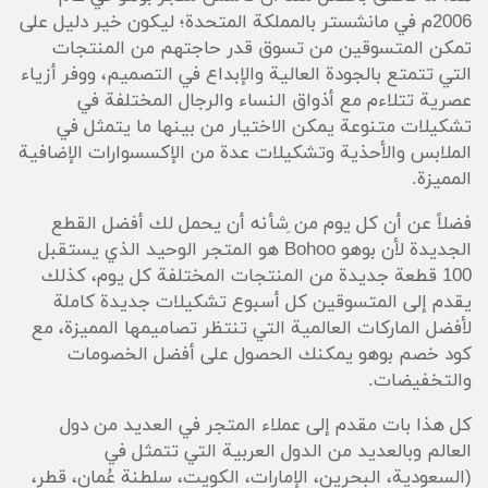
2006م في مانشستر بالمملكة المتحدة؛ ليكون خير دليل على
تمكن المتسوقين من تسوق قدر حاجتهم من المنتجات
التي تتمتع بالجودة العالية والإبداع في التصميم، ووفر أزياء
عصرية تتلاءم مع أذواق النساء والرجال المختلفة في
تشكيلات متنوعة يمكن الاختيار من بينها ما يتمثل في
الملابس والأحذية وتشكيلات عدة من الإكسسوارات الإضافية
المميزة.
فضلاً عن أن كل يوم من ِشأنه أن يحمل لك أفضل القطع
الجديدة لأن بوهو Bohoo هو المتجر الوحيد الذي يستقبل
100 قطعة جديدة من المنتجات المختلفة كل يوم، كذلك
يقدم إلى المتسوقين كل أسبوع تشكيلات جديدة كاملة
لأفضل الماركات العالمية التي تنتظر تصاميمها المميزة، مع
كود خصم بوهو يمكنك الحصول على أفضل الخصومات
والتخفيضات.
كل هذا بات مقدم إلى عملاء المتجر في العديد من دول
العالم وبالعديد من الدول العربية التي تتمثل في
(السعودية، البحرين، الإمارات، الكويت، سلطنة عُمان، قطر،