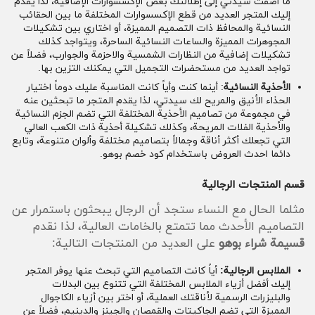
ما أضفت سيدتي إلى إطلالتك بعض الإكسسوارات الإضافية، لذا يقدم
إليك المتجر العديد من قطع الإكسسوارات المختلفة ما بين الحقائب
النسائية والمحافظ ذات التصميم المميزة، أو اختاري بين تشكيلات
المجوهرات المميزة والساعات النسائية الساحرة، ويتواجد كذلك
تشكيلات إضافية من النظارات الشمسية والاحزمة والجوارب، فضلاً عن
تواجد العديد من مستحضرات التجميل التي يمكنك التزين بها.
الأحذية النسائية
: أينما كنت وأياً كانت المناسبة عليك دوماً اختيار
الحذاء الأنيق والمريح لك سيدتي، لذا يقدم المتجر ما تبحثين عنه
في مجموعة من تصاميم الأحذية المختلفة التي تضم الجزم النسائية
والأحذية الفلات المريحة، وكذلك تشكيلة أحذية ذات الكعب العالي
التي تجعلك أكثر أناقة وجمالاً بتصاميم مختلفة وألوان متنوعة، وتابع
دائما احدث العروض باستخدام كود خصم بوهو.
قسم المنتجات الرجالية
مثلما الحال مع النساء ستجد أن الرجال يبحثون باستمرار عن
التصاميم الأحدث مما تتمتع بالخامات العالية، لذا نقدم
قسيمة شراء بوهو
على العديد من المنتجات التالية:
الملابس الرجالية:
أياً كانت التصاميم التي تبحث عنها يوفر المتجر
إليك أفضل أزياء الملابس المختلفة التي تتنوع بين البدلات
والبليزرات الرسمية لأناقتك العملية، أو اختر بين أزياء الكاجوال
المميزة التي تضم الجاكيتات والقمصان والجينز والدينيم، فضلاً عن