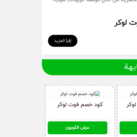
ت لوكر
إقرأ المزيد
 كوبون حصري قبل قيامك بعملية الشراء من
 أفضل وأحدث الكوبونات الحصرية على موقعنا.
بهة
ية الخاصة بالكود، ويمكنك إستخدام كوبون
وكر
كود خصم فوت لوكر
F0296
عرض الكوبون
 تريد شراؤه، وحدد الكمية المطلوبة وأضفها
ة عنوان التوصيل صحيح، ثم إضغط على تأكيد