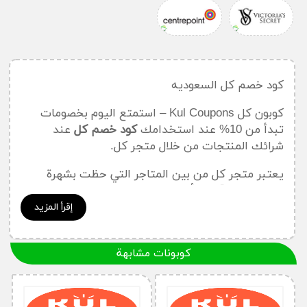
كود خصم كل السعوديه
كوبون كل Kul Coupons – استمتع اليوم بخصومات
تبدأ من 10% عند استخدامك
كود خصم كل
عند
شرائك المنتجات من خلال متجر كل.
يعتبر متجر كل من بين المتاجر التي حظت بشهرة
كبيرة خلال الآونة الأخيرة، فهو متجر شامل يمكنكم من
خلال الحصول على الأزياء، الإكسسوارات، والإلكترونيات
إقرأ المزيد
وغيرها من المنتجات التي لا غنى عنها من قبل الأسرة
كلها.
كوبونات مشابهة
يمكن الحصول على المنتجات بأسعار مخفضة والحصول
على خصومات باستخدام
كود خصم كل
أو
كوبون خصم
كل
أو
قسيمة تخفيض كل
أو
قسيمة شراء كل
.