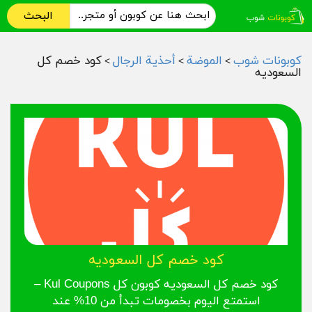
البحث
كوبونات شوب
الموضة
أحذية الرجال
كود خصم كل
>
>
>
السعوديه
كود خصم كل السعوديه
كود خصم كل السعوديه كوبون كل Kul Coupons –
استمتع اليوم بخصومات تبدأ من 10% عند