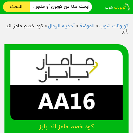
البحث
كوبونات شوب
الموضة
أحذية الرجال
كود خصم مامز اند
>
>
>
بابز
كود خصم مامز اند بابز