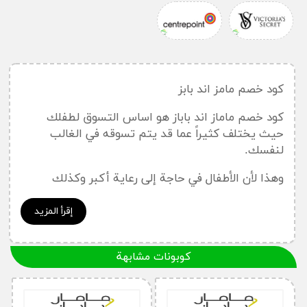
كود خصم مامز اند بابز
كود خصم ماماز اند باباز هو اساس التسوق لطفلك
حيث يختلف كثيراً عما قد يتم تسوقه في الغالب
لنفسك.
وهذا لأن الأطفال في حاجة إلى رعاية أكبر وكذلك
الكثير من المتطلبات الإضافية و في هذا المتجر بعد
استخدام كود خصم ماماز اند باباز او
كوبون خصم ماماز
إقرأ المزيد
اند باباز.
ولن تجد أفضل من متجر ماماز أند باباز ليقدم إليك
كوبونات مشابهة
التشكيلة الأكبر من المنتجات مع أقل الأسعار كلما
استخدمت
كود خصم ماماز
اند باباز عند الشراء.