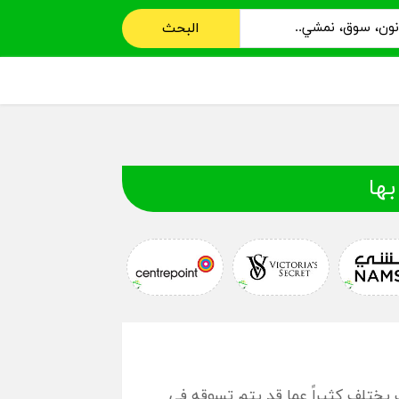
البحث
بها
يختلف كثيراً عما قد يتم تسوقه في