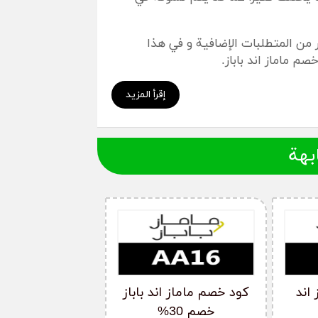
ر من المتطلبات الإضافية و في هذا
صم ماماز اند باباز.
شكيلة الأكبر من المنتجات مع أقل
إقرأ المزيد
راء.
ره الممتازة بواسطة
كوبون خصم ماماز اند
بهة
امات التجارية في مجال تصميم منتجات
ات لمتجر
Mamas& Papas
دولة الكوبون
كود الخصم
الخليج العربي
AA16
الخليج العربي
AA16
اند
كود خصم ماماز اند باباز
الخليج العربي
AA16
خصم 30%