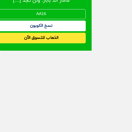
ماماز اند باباز. ولن تجد […]
نسخ الكوبون
الذهاب للتسوق الآن