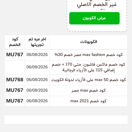
غير الخصم الاصلي
الكويت
MY800
عرض الكوبون
ما هي طريقة الشراء من ماكس فاشون؟
قم بإنشاء حساب على موقع ماكس فاشون، ثم قم
اخر مره تم
كود
باختيار المنتج الذي تريد شراؤه، وحدد الكمية المطلوبة
الكوبونات
تجربتها
الخصم
وأضفها إلى عربة التسوق، وقم بالوصول إلى صفحة الدفع
وتأكد من كتابة عنوان التوصيل صحيح، ثم إضغط على
MU767
كود خصم max fashion مصر خصم 30%
06/08/2026
تأكيد الطلب.
كود خصم ماكس فاشون: حتى 70٪ + خصم
06/08/2026
إضافي 15٪ على الأزياء الرجالية
MU768
كود خصم max 50 على الأزياء لدولة الكويت
06/08/2026
كيف أقوم بإلغاء الطلب من موقع ماكس فاشون؟
MU767
كود خصم max مصر
06/08/2026
قم بالتواصل مع إدارة موقع ماكس فاشون عن طريق
البريد الإلكتروني أو من خلال الدرشة في الموقع، وقم
MU767
كود خصم max 2021
06/08/2026
بطلب إلغاء الطلب الذي طلبته وقم بتزويدهم برقم الطلب،
ويجب عليك أن تقوم بذلك في أسرع وقت.