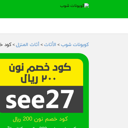
كوبونات شوب
الأثاث
أثاث المنزل
كود خصم 
>
>
>
كود خصم نون 200 ريال