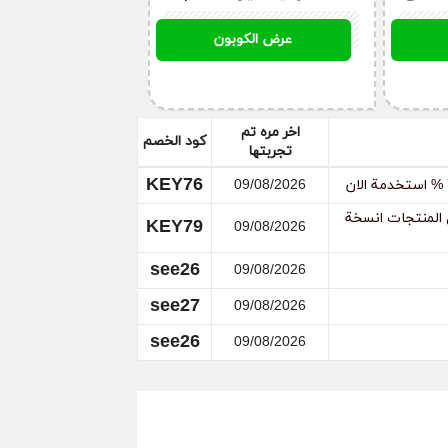
70 % لكل
الاصلي الذي يصل 70 %
 الكوبونات الحصرية على موقعنا.
NBF191
عرض الكوبون
لان
لخاصة بالكود، ويمكنك إستخدام كوبون خصم
اخر مره تم
كود الخصم
تجربتها
KEY76
09/08/2026
في غير الخصم الاصلي الذي يصل 70 % لكل المنتجات انسخة
KEY79
09/08/2026
 شراؤه، وحدد الكمية المطلوبة وأضفها إلى عربة
التوصيل صحيح، ثم إضغط على تأكيد الطلب.
see26
09/08/2026
see27
09/08/2026
see26
09/08/2026
ن خلال الدرشة في الموقع، وقم بطلب إلغاء
قوم بذلك في أسرع وقت.