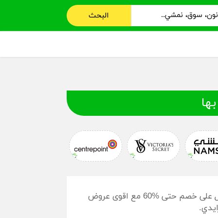
البحث
بها
كود خصم نون مصر 2020 | عروض البلاك فرايداي، احصل على خصم حتى %60 مع اقوى عروض
ايدي.