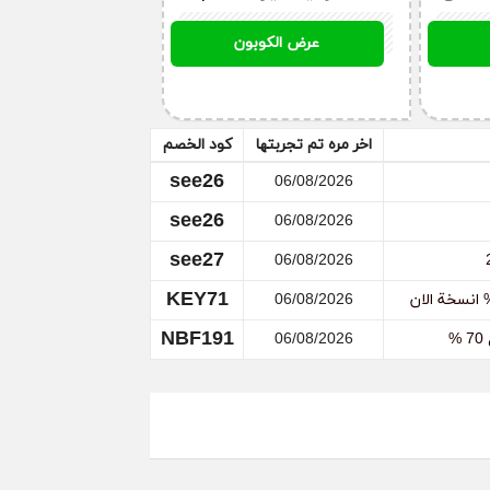
70 % لكل
الاصلي الذي يصل 70 %
NBF191
عرض الكوبون
لان
اخر مره تم تجربتها
كود الخصم
see26
06/08/2026
see26
06/08/2026
see27
06/08/2026
KEY71
06/08/2026
NBF191
06/08/2026