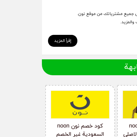
والمزيد.
إقرأ المزيد
بهة
م نون noon
كود خصم نون noon
لاصلي
السعودية غير الخصم