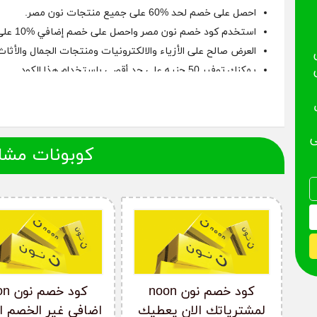
احصل على خصم لحد %60 على جميع منتجات نون مصر.
استخدم كود خصم نون مصر واحصل على خصم إضافي %10 على جميع مشترياتك من موقع نون.
العرض صالح على الأزياء والالكترونيات ومنتجات الجمال والأثاث 
يمكنك توفير 50 جنيه على حد أقصى باستخدام هذا الكود.
كود نون مصر صالح لجميع المستخدمين.
ى
كوبونات مشا
كود خصم نون noon
كود خص
لمشترياتك الان يعطيك
اضافي غير الخصم ا