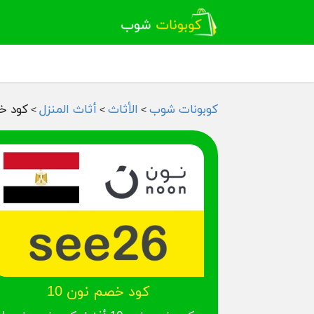
كوبونات شوب
الأثاث
أثاث المنزل
كود خص
>
>
>
كود خصم نون 10