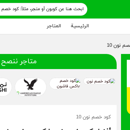
الرئيسية
المتاجر
م نون 10
متاجر ننصح 
كود خصم نون 10