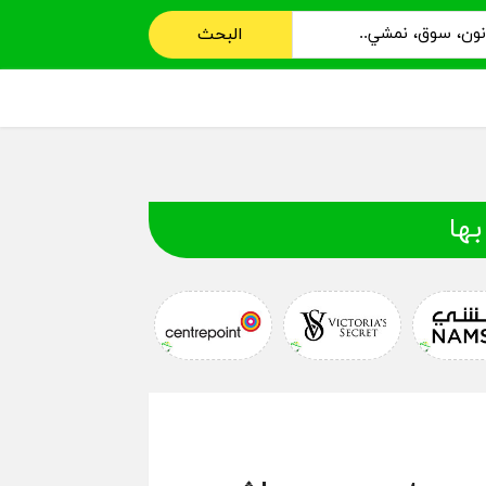
البحث
بها