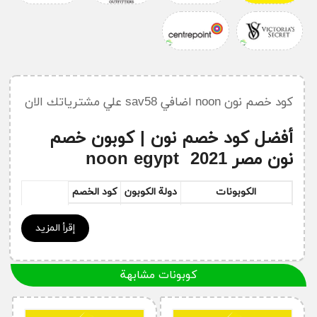
كود خصم نون noon اضافي sav58 علي مشترياتك الان
أفضل كود خصم نون | كوبون خصم
نون مصر noon egypt 2021
الكوبونات
دولة الكوبون
كود الخصم
كود خصم نون الامارات
مصر
sav58
إقرأ المزيد
كود خصم نون مصر
مصر
sav58
كود خصم نون 2021
مصر
sav58
كوبونات مشابهة
كود خصم نون 50٪
مصر
sav58
كود خصم نون مصر 2021
مصر
sav58