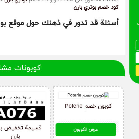
كود خصم بوتري بارن
أسئلة قد تدور في ذهنك حول موقع بوت
كيف أحصل على كود خصم بوتري بارن؟
يمكنك الحصول على أفضل كوبون خصم بوتري بارن من خلال موقع
موقع بوتري بارن من الإمارات أو السعودية أو مصر، حيث نقدم ل
كوبونات مشا
كوبون خصم بوتري بارن لا يعمل معي، ماذا أفعل؟
قم بالتحقق من شروط وأحكام كوبون خصم بوتري بارن ومدة الصل
خصم بوتري بارن مرة واحدة.
كوبون خصم Poterie
ما هي طريقة الشراء من بوتري بارن؟
A076
قسيمة تخفيض بو
عرض الكوبون
قم بإنشاء حساب على موقع بوتري بارن، ثم قم باختيار المنتج ال
بارن
إلى عربة التسوق، وقم بالوصول إلى صفحة الدفع وتأكد من كتاب