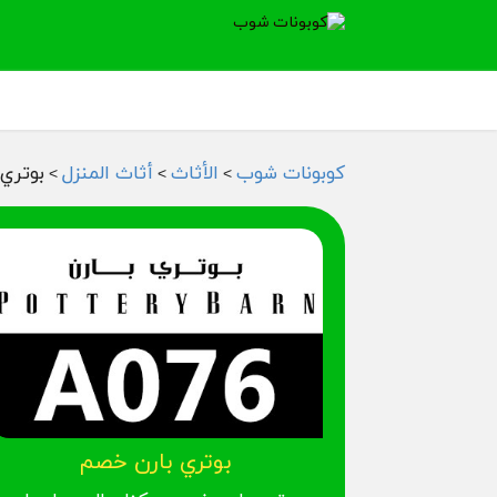
كوبونات شوب
الأثاث
أثاث المنزل
بوتري
>
>
>
بوتري بارن خصم