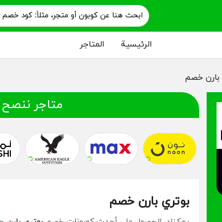
الرئيسية
المتاجر
 بارن خصم
متاجر ننصح 
بوتري بارن خصم
يمكنك الحصول على أحدث كوبونات خصم
بوتري بارن
حص