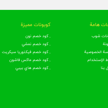
ت هامة
كوبونات مميزة
نات شوب
كود خصم نون
ونة
كود خصم نمشي
سة الخصوصية
كود خصم فيكتوريا سيكريت
 الإستخدام
كود خصم ماكس فاشون
 بنا
كود خصم هاي بيبي