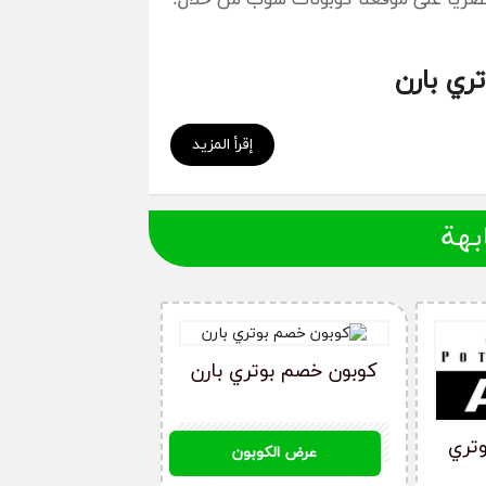
ري بارن
إقرأ المزيد
نا كوبون حصري قبل قيامك بعملية الشراء من
ك أفضل وأحدث الكوبونات الحصرية على موقعنا.
بهة
احية الخاصة بالكود، ويمكنك إستخدام كوبون
كوبون خصم بوتري بارن
A076
تري
عرض الكوبون
ذي تريد شراؤه، وحدد الكمية المطلوبة وأضفها
ة عنوان التوصيل صحيح، ثم إضغط على تأكيد