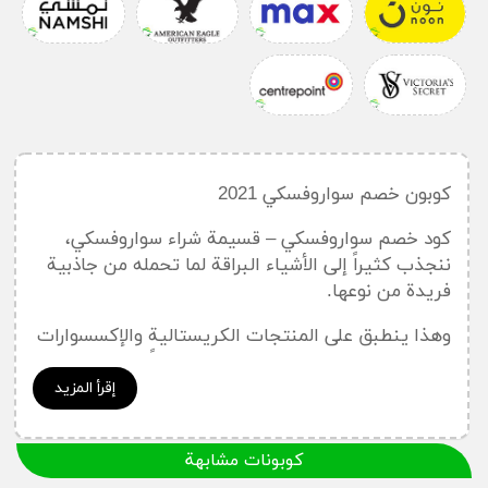
كوبون خصم سواروفسكي 2021
كود خصم سواروفسكي – قسيمة شراء سواروفسكي،
ننجذب كثيراً إلى الأشياء البراقة لما تحمله من جاذبية
فريدة من نوعها.
وهذا ينطبق على المنتجات الكريستالية والإكسسوارات
المختلفة المصنعة منها التي باتت رائجاً ومشهورة بين
أوساط المتسوقين حول العالم مع كود خصم
إقرأ المزيد
سواروفسكي يمكنك الحصول على أفضل الخصومات
والتخفيضات.
كوبونات مشابهة
وقد يكون استخدام
كود خصم سواروفسكي
هو الأفضل