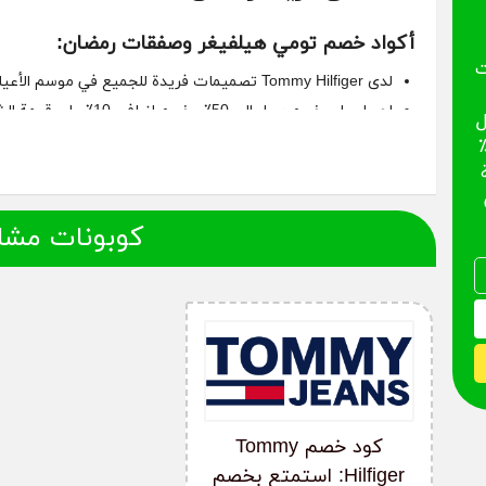
أكواد خصم تومي هيلفيغر وصفقات رمضان:
ت
لدى Tommy Hilfiger تصميمات فريدة للجميع في موسم الأعياد هذا.
احصل على خصم يصل إلى 50٪ وخصم إضافي 10٪ على قيمة الشراء.
ل
تسوق الملابس والأحذية للنساء والرجال والأطفال.
 يصل إلى 50٪ وخصم إضافي 10٪
لا يوجد حد أدنى لقيمة الشراء مطلوب لاستخدام الكود.
الكود صالح لمستخدمي البحرين والكويت وعمان والمملكة العربية 
استخدم كوبون خصم تومي هيلفيجر الرمضاني على صفحة الدفع 
كوبونات مشا
كود خصم Tommy
Hilfiger: استمتع بخصم