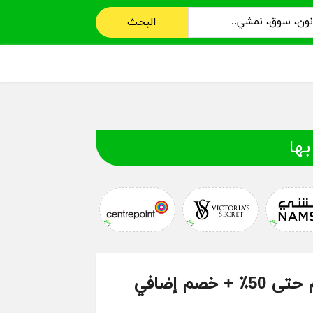
البحث
بها
كوبون تومي هيلفيغر: احصل على خصم حتى 50٪ + خصم إضافي