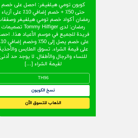
كوبون تومي هيلفيغر: احصل على خصم
حتى 50٪ + خصم إضافي 10٪ على أزياء
رمضان أكواد خصم تومي هيلفيغر وصفقا
رمضان: لدى Tommy Hilfiger تصميمات
فريدة للجميع في موسم الأعياد هذا. احص
على خصم
على قيمة الشراء. تسوق الملابس والأحذية
للنساء والرجال والأطفال. لا يوجد حد أدنى
لقيمة الشراء […]
نسخ الكوبون
الذهاب للتسوق الآن