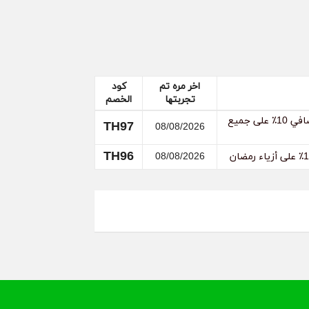
اخر مره تم
كود
تجربتها
الخصم
كود خصم Tommy Hilfiger: استمتع بخصم يصل إلى 64٪ + خصم إضافي 10٪ على جميع
TH97
08/08/2026
TH96
08/08/2026