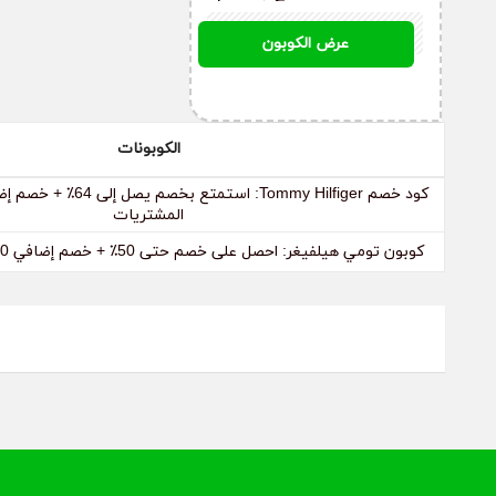
يصل إلى 64٪ + خصم
TH97
عرض الكوبون
إضافي 10٪ على جميع
المشتريات
الكوبونات
المشتريات
كوبون تومي هيلفيغر: احصل على خصم حتى 50٪ + خصم إضافي 10٪ على أزياء رمضان