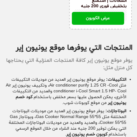
السخانات | استمتع
إختر المنتج الذي تود شراؤه من خلال الموقع، ثم إدخل
بتخفيض فوري 200 جنيه
إلى صفحة الشراء للدفع.
عند الشراء
UA26
إدخل إلى صفحة
كود خصم يونيون
إير على موقعنا
عرض الكوبون
كوبونات شوب، ستجد أكثر من كوبون خصم يونيون
إير، إختر كوبون الخصم المناسب لك.
أضف كود خصم يونيون إير واستمتع بالخصم.
المنتجات التي يوفرها موقع يونيون إير
يوفر موقع يونيون إير كافة المنتجات المنزلية التي يحتاجها
كل منزل مثل:
التكييفات:
يوفر موقع يونيون إير العديد من موديلات التكييفات
مثل Air conditioner purify 1.25 CR -Cool، وتكييف يونيون إير Air
conditioner i-Cool Smart 1.5 HP- Cool والعديد من التكييفات
الأخرى، يمكن الحصول عليها بسعر مخفض باستخدام
كود خصم
يونيون إير
من موقع كوبونات شوب.
البوتاجازات:
يوفر موقع يونيون إير العديد من موديلات البوتاجات
المختلفة مثل Gas Cooker Normal Range 55*55، وبوتاجاز Gas
Cooker 55*55، والعديد والعديد من موديلات البوتاجازات المختلفة
التي يمكن توفير 200 جنيه عند الشراء من خلال الموقع الرسمي
باستخدام
كوبون خصم يونيون إير
.