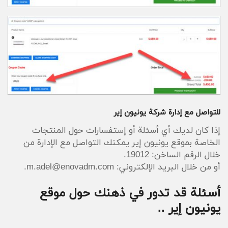
باستخدامك كود خصم يونيون إير، أو كوبون خصم
يونيون إير والاستمتاع بتوفير 5% من سعر المنتج.
للتواصل مع إدارة شركة يونيون إير
إذا كان لديك أي أسئلة أو إستفسارات حول المنتجات
الخاصة بموقع يونيون إير يمكنك التواصل مع الإدارة من
خلال الرقم الساخن: 19012.
أو من خلال البريد الإلكتروني: m.adel@enovadm.com.
أسئلة قد تدور في ذهنك حول موقع
يونيون إير ..