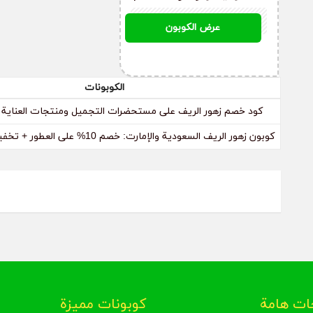
10% على العطور +
ZA32123
عرض الكوبون
تخفيض إضافي 70%
الكوبونات
كود خصم زهور الريف على مستحضرات التجميل ومنتجات العناية بال
كوبون زهور الريف السعودية والإمارت: خصم 10% على العطور + تخفيض إضافي 70%
ت هامة
كوبونات مميزة