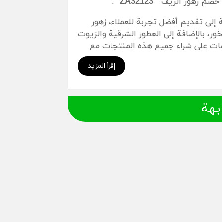
 خصم زهور الريف ”
ZA32123
“.
Zohoor Alree، تسعى الشركة إلى تقديم أفضل تجربة للعملاء، زهور
خور، بالإضافة إلى العطور الشرقية والزيوت
ات على شراء جميع هذه المنتجات مع
إقرأ المزيد
تجزئة وأكثر متاجر العطور على الإنترنت موثوقية والتي
امبو بأسعار منخفضة.
بهة
% خصم اضافي
 إضافي 70%
لى مستحضرات التجميل 70%
ميزة الجمعة البيضاء 2021
الامارات: فعال لكل المنتجات