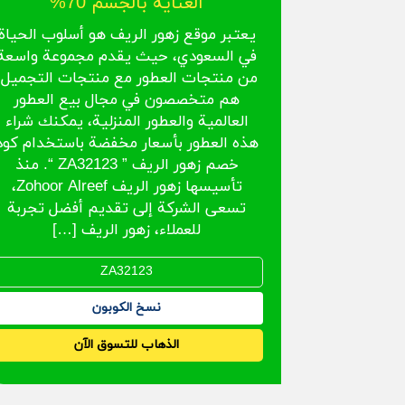
العناية بالجسم 70%
يعتبر موقع زهور الريف هو أسلوب الحياة
في السعودي، حيث يقدم مجموعة واسعة
من منتجات العطور مع منتجات التجميل،
هم متخصصون في مجال بيع العطور
العالمية والعطور المنزلية، يمكنك شراء
هذه العطور بأسعار مخفضة باستخدام كود
خصم زهور الريف ” ZA32123 “. منذ
تأسيسها زهور الريف Zohoor Alreef،
تسعى الشركة إلى تقديم أفضل تجربة
للعملاء، زهور الريف […]
نسخ الكوبون
الذهاب للتسوق الآن