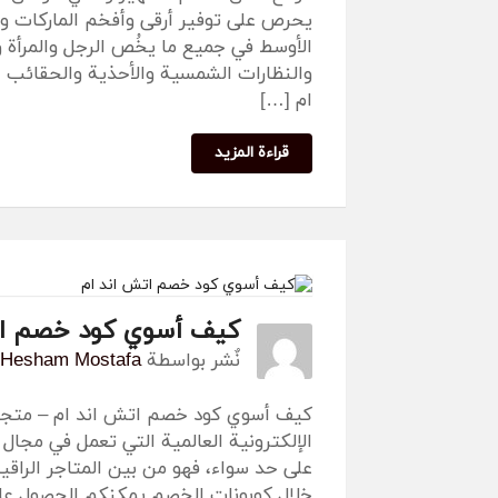
يحرص على توفير أرقى وأفخم الماركات وا
الأوسط في جميع ما يخُص الرجل والمرأة و
والنظارات الشمسية والأحذية والحقائب ا
ام […]
قراءة المزيد
كيف أسوي كود خصم ات
نٌشر بواسطة
Hesham Mostafa
كيف أسوي كود خصم اتش اند ام – متجر 
الإلكترونية العالمية التي تعمل في مجال
على حد سواء، فهو من بين المتاجر الراقية
خلال كوبونات الخصم يمكنكم الحصول عل