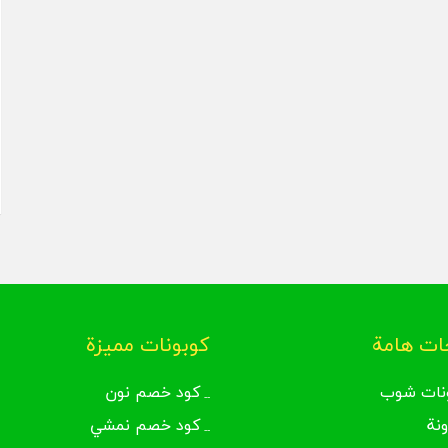
ت هامة
كوبونات مميزة
نات شوب
كود خصم نون
ونة
كود خصم نمشي