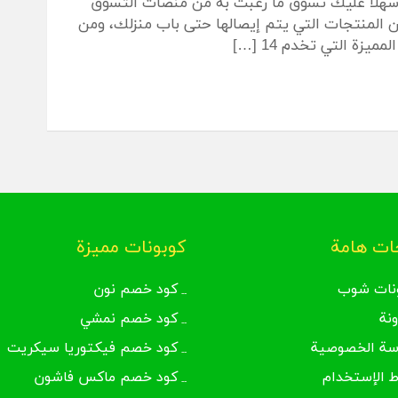
 سهلاً عليك تسوق ما رغبت به من منصات التسوق
ن المنتجات التي يتم إيصالها حتى باب منزلك، ومن
ة التي تخدم 14 […]
ت هامة
كوبونات مميزة
نات شوب
كود خصم نون
ونة
كود خصم نمشي
سة الخصوصية
كود خصم فيكتوريا سيكريت
 الإستخدام
كود خصم ماكس فاشون