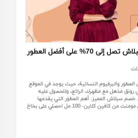
تخفيضات من موقع سبلاش تصل إلى 70% على أفضل العطور
قات
لعطور والبرفيوم النسائية، حيث يوجد في الموقع
 رونق مذهل مع مظهرك الرائع، وللحصول عليه
صم سبلاش المميز. أهم العطور التي يقدمها
موقع سبلاش بخاخ معطر للجسم إترنيتي مومنت من كافين كلاين- 100 مل احصلي على بخاخ