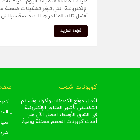
عليك المعاناة منه بعد اليوم، حيث بات
الإلكترونية التي توفر تشكيلات ضخمة م
أفضل تلك المتاجر هنالك منصة سبلاش المميز
قراءة المزيد
كوبونات شوب
صفحا
أفضل موقع للكوبونات وأكواد وقسائم
كوبو
التخفيض لأشهر المتاجر الإلكترونية
المد
في الشرق الأوسط، احصل الآن على
أحدث كوبونات الخصم محدثة يومياً.
سيا
شروط