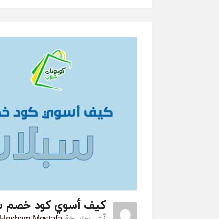
كيف أسوي كود خصم 
نٌشر بواسطة
Hesham Mostafa