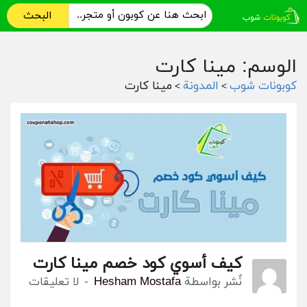
البحث
الوسم: مينا كارت
كوبونات شوب
المدونة
مينا كارت
>
>
كيف أسوي كود خصم مينا كارت
نٌشر بواسطة
Hesham Mostafa
لا تعليقات