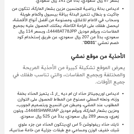
بسعر 87 ريال سعودي، بدلاً من 141 ريال سعودي.
اديداس بدلة رياضية للجنسين مزين بشعار الماركة، تتكون من
جاكيت و بنطال، تتميز البدلة بياقة بيسبول واكمام طويلة
وسحاب في الامام للاغلاق، ومصنوعة من أفضل أنواع الأقمشة،
ليحصل طفلك على الراحة الكاملة، يمكنك الحصول عليه بجميع
المقاسات، وبرقم موديل 14448AT78JPP، وبسعر 114 ريال
سعودي، بدلاً من 207 ريال سعودي، عن طريق إستخدام كود
خصم نمشي “
DD31
“.
الأحذية من موقع نمشي
يعرض الموقع تشكيلة كبيرة من الأحذية المريحة
والمختلفة وبجميع المقاسات، والتي تناسب طفلك في
جميع الأوقات.
اديداس اوريجينالز حذاء ان ام ديه _ار 1، يتميز الحذاء بخفة
وزنه، ونعله السفلي مصنوع من المطاط للحصول على التوازن
المطلوب عند المشي، ومبطن من النسيج وبتصميم الجورب،
ومزين بشعار الماركة، وبرقم موديل 14448SHWRUAP، وبلون
زهري، وبسعر 289 ريال سعودي، بدلاً من 525 ريال سعودي.
نايك حذاء ريفولوشن 5 اس اي،يتكون الحذاء من جزء علوي
شبك خفيف الوزن ومسامي مع طبقات جزئية من خامة صناعية،