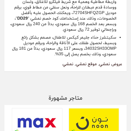
واربطة مطاطية وهمية مع شريط فيلكرو للاغلاق، ولسان
ووسادة قدم مبطنان للراحة، ونعل سفلي من مطاط قوي، برقم
موديل 72704SHFQZGP، ويمكنك الحصول عليه بأفضل
الخصومات، وذلك عند إستخدامك كود خصم نمشي “
DD29
“،
وبسعر بعد الخصم 168 ريال سعودي، بدلاً من 240 ريال سعودي،
وبإجمالي توفير 72 ريال سعودي.
سكيتشرز حذاء جليمر كيكس للاطفال، مصمم بشكل رائع
وبسيط، لحصول طفلك على الأناقة والراحة، وبرقم موديل
34032SH33OMP، وبسعر 117 ريال سعودي، بدلاً من 181 ريال
سعودي، وذلك بخصم يصل إلى 35%.
عروض نمشي
,
موقع نمشي
,
نمشي
متاجر مشهورة