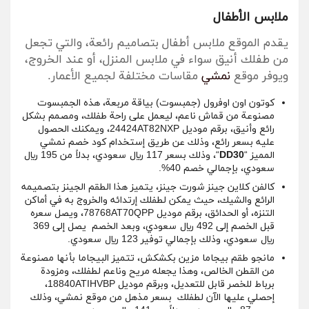
ملابس الأطفال
يقدم الموقع ملابس أطفال بتصاميم رائعة، والتي تجعل
من طفلك أنيق سواء في ملابس المنزل، أو عند الخروج،
ويوفر موقع
نمشي
مقاسات مختلفة لجميع الأعمار.
كوتون اون اوفرول (جمبسوت) بياقة مربعة، هذه الجمبسوت
مصنوعة من قماش ناعم، ليعمل على راحة طفلك، ومصمم بشكل
رائع وأنيق، برقم موديل 24424AT82NXP، ويمكنك الحصول
عليه بسعر رائع، وذلك عن طريق إستخدام كود خصم نمشي
المميز “
DD30
“، وذلك بسعر 117 ريال سعودي، بدلاً من 195 ريال
سعودي، بإجمالي خصم 40%.
كالفن كلاين جينز شورت جينز، يتميز هذا الطقم الجينز بتصميمه
الرائع والشيك، حيث يمكن لطفلك إرتدائه والخروج به في أماكن
التنزه، أو الحدائق، برقم موديل 78768AT70QPP، ويصل سعره
قبل الخصم إلى 492 ريال سعودي، وبعد الخصم يصل إلى 369
ريال سعودي، وذلك بإجمالي توفير 123 ريال سعودي.
مانجو طقم بيجاما مزين بكشكش، تتميز البيجاما بأنها مصنوعة
من القطن الخالص، وهذا يجعله مريح وناعم لطفلك، ومزودة
برباط للخصر قابل للتعديل، وبرقم موديل 18840ATIHVBP،
إحصلي عليها الآن لطفلك بسعر مذهل من موقع نمشي، وذلك