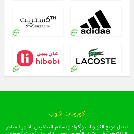
كوبونات شوب
أفضل موقع للكوبونات وأكواد وقسائم التخفيض لأشهر المتاجر
الإلكترونية في الشرق الأوسط، احصل الآن على أحدث كوبونات