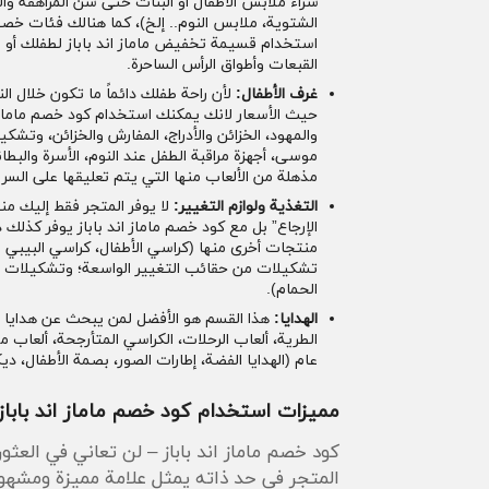
شراء ملابس الأطفال أو البنات حتى سن المراهقة وال
الشتوية، ملابس النوم.. إلخ)، كما هنالك فئات خصص
استخدام قسيمة تخفيض ماماز اند باباز
لطفلك أو 
القبعات وأطواق الرأس الساحرة.
غرف الأطفال:
لأن راحة طفلك دائماً ما تكون خلال ا
حيث الأسعار لانك يمكنك استخدام كود خصم ماماز ان
والمهود، الخزائن والأدراج، المفارش والخزائن، وت
موسى، أجهزة مراقبة الطفل عند النوم، الأسرة والبطا
مذهلة من الألعاب منها التي يتم تعليقها على السرير 
التغذية ولوازم التغيير:
لا يوفر المتجر فقط إليك من
الإرجاع” بل مع كود خصم ماماز اند باباز يوفر كذلك
منتجات أخرى منها (كراسي الأطفال، كراسي البيبي 
تشكيلات من حقائب التغيير الواسعة؛ وتشكيلات أ
الحمام).
الهدايا:
هذا القسم هو الأفضل لمن يبحث عن هدايا ال
الطرية، ألعاب الرحلات، الكراسي المتأرجحة، ألعا
عام (الهدايا الفضة، إطارات الصور، بصمة الأطفال، دي
مميزات استخدام كود خصم ماماز اند باباز 
كود خصم ماماز اند باباز – لن تعاني في العثو
المتجر في حد ذاته يمثل علامة مميزة ومشهور