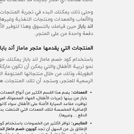
وحتى ذلك يمكنك البدء في تجربة المنتجات ال
والألعاب والمعدات ومنتجات التغذية وغيرها
اند باباز
حين قيامك بالتسوق وهذا لتوفير الأم
دفعة واحدة من على المتجر.
المنتجات التي يقدمها متجر ماماز أند بابا
باستخدام كود خصم ماماز اند باباز يمكنك خوض
نحو تربية الأطفال والتي يمكن أن تكون ماركة 
الطويلة، وذلك من خلال منتجاتها المتنوعة ا
الرسمية للمتجر، وستجد أن تلك المنتجات هي
المعدات:
يضم هذا القسم الكثير من أنواع المعدات
باباز من بينها (عربات الأطفال، المهاد المحمولة، 
توافرت مقاعد السيارة الأمنة على الأطفال سواء كان
الَإضافية المخصصة لتلك المعدات التي اشتملت بدو
الدفع… وغيرها).
الملابس:
توافر الكثير من الخصومات باستخدام كود 
الإطلاق بل من السهل أن تجد
كوبون خصم ماماز اند ب