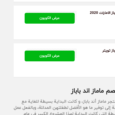
الامارات 2020
AA16
عرض الكوبون
از تويتر
AA16
عرض الكوبون
م ماماز اند باباز
جر ماماز أند باباز، و كانت البداية بسيطة للغاية مع
ة إلى توفير ما هو الأفضل لطفلتهن المدللة، وبالفعل عمل
ة التي كانت البداية لهذا المشروع الكبير في عام