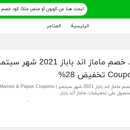
الرئيسية
المتاجر
C تخفيض 28%
للحصول على تخفيضات ماماز آند باباز.
 اند باباز هو اساس التسوق لطفلك حيث يختلف كثيراً عما قد يتم ت
أن الأطفال في حاجة إلى رعاية أكبر وكذلك الكثير من المتطلبات ال
خصم ماماز اند باباز.