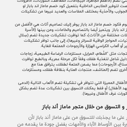
تي تضم (الأطقم الجاهزة، البيجامات، المعاطف، الشورتات، الأفرولات
ت لتوفير الملابس الداخلية بتفعيل كود خصم ماماز اند باباز او
الجوارب والأحذية بمختلف المقاسات والعديد غيرها من تشكيلات
لنوم فكود خصم ماماز اند باباز يوفر إليك تصاميم أثاث هي الأفضل من
د باباز ويتميز أيضا بالتصاميم والخامات، ومن بينها (الأسرة
شكيلات مختلفة من الأثاث)، كما توافرت تشكيلات جديدة تضم (سِلال
نيات، الحواجز الواقية للسرائر وغيرها)، إلى جانب توافر تشكيلات
أو ألعاب الكراسي الهزازة والأرجوحات الممتعة للغاية.
تجات مثل “الفُطام، المرايل، مستلزمات الرضاعة الطبيعية، زجاجات
 دليل شامل لتغذية طفلك وفقاً لكل مرحلة عمرية، وبالطبع توافرت
سناغ، الأرجوحات) مما يضمن المتعة لطفلك، يترافق هذا مع
خرى تضم (المناشف، منتجات العناية بنظافة طفلك، ومستلزمات
أطفال المميزة التي تتوافر في تشكيلة تضم الألعاب التالية (الدمى
ب مهد الأطفال) أو فقط يمكنك التسوق بين تشكيلات عدة تضم بشكل
كورات غرف الأطفال وغيرها).
و التسوق من خلال متجر ماماز أند باباز
ر على ما يجذبك للتسوق من على ماماز أند باباز لأن
ة بين الأوساط الآباء والأمهات بفضل جودة ما يقدمه من