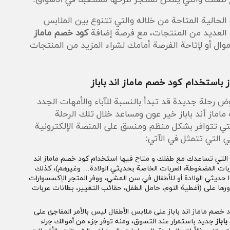
حالية المتاحة من خلاله والتي تتنوع بين الملابس
 العديد من المنتجات، مع فرصة إضافة
كود خصم ماماز
وال أو لإتاحة الفرصة أمامك لشراء المزيد من المنتجات
ز باستخدام كود خصم ماماز اند باباز
 رحلة جديدة قد تبدأ بالنسبة للآباء والأمهات الجدد
ماماز أند باباز خير عون ومساعد خلال تلك الرحلة
لتي تتوافر بشكل منظم ومنسق على المنصة الإلكترونية
 التي تتمثل في الآتي:
 التي تساعدك مع طفلك و متاح فيها استخدام كود خصم ماماز اند
العربات المضغوطة، العربات الخاصة بحديثي الولادة… وغيرهم)، كذلك
وا حديثي الولادة أو للأطفال في سن المشي، ووفر المتجر الإكسسوارات
رها على (أغطية النوم، حامل الطفل، حقائب التغيير، بطانات عربات
خصم ماماز اند باباز على ملابس الأطفال ليس بالأمر المفاجئ على
اباز
جديد باستمرار عند التسوق، ومنه توفر جزء من أموالك جراء