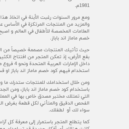
1981م.
ومع مرور السنوات رغبت الأبنة في اتخاذ هذا
العلامات المخصصة للأطفال في العالم و اصب
خصم ماماز اند باباز.
حيث تأتيك المنتجات مصممة خصيصاً من الأهل 
داخل الإمار
استخدام فيهم كود خصم ماماز اند باباز او
قسي
ومن خلال استخدامك للمنتجات ستدرك ما وض
باستخدام كود خصم ماماز اند باباز، ومن الجدير
التي تمتلك مختبر مصدق خاص بها في المملك
الفحص الدقيق والمتأني لكل قطعة بغرض التأ
سواء لك أو لطفلك.
كما يتطلع المتجر باستمرار إلى معرفة كل آراء
كانت هنالك أي أفكار جديدة قد تساعدك مع ط