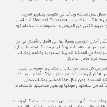
 مجال عمل للعائلة وبدأت في التوسع وتطوير المزيد
والمزيد من المنتجات المرتكزة في الأساس على الأناقة والابتكار، إلى بات Mamas& Papas أحد أشهر
ح لديهم الكثير من العروض و الخصومات باستخدام كود
أمثال الزوجين وصولاً بها إلى الأهل والأطفال في كل
بقع الأرض، إذ تمكن المتجر من افتتاح الكثير من الفروع العالمية منها 3 فروع متاحة للمتسوقين في
ات العربية المتحدة ونحو 4 فروع متواجدة في المملكة العربية السعودية وكلاهم يمكنك
مة شراء ماماز اند باباز
.
ع في كل منتج من عناية واهتمام و خصومات رهيبه
 بالذكر أن ماماز أند باباز يمثل ماركة الأطفال الوحيدة
ة المتحدة، ومن خلال هذا المختبر يمكنك ضمان
كد من سلامتها وجودتها وبالطبع صلاحيتها للاستخدام
 واقتراحات الأمهات سواء عن المنتجات الحالية؛ أو إذا ما
فلك والتي يمكن للمتجر طرحها مستقبلاً في الأسواق.