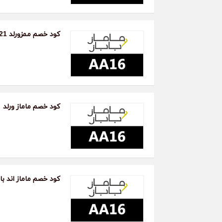
أمو
الش
قسي
الم
كود خصم ممزورلد 2021
غرف
مام
وتش
الأ
تعل
الت
زجا
كود خصم ماماز ورلد
وبا
يتر
طفل
اله
(ال
تضم
كود خصم ماماز اند بابا