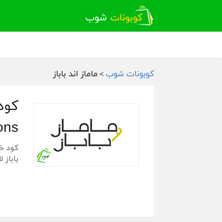
كوبونات شوب
ماماز اند باباز
>
oupons
باباز 
ماماز
وهذا ل
كوبون 