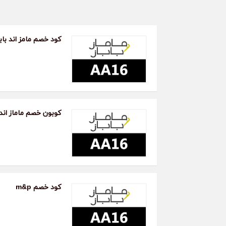
ولن تج
كود خص
وذلك ل
كود خصم مامز اند بابز
المضمو
افضل
المنت
كوبون خصم ماماز اند ب
يمكنك 
أند با
ومنسق 
الم
مام
وغي
ووف
كود خصم m&p
الط
الم
على