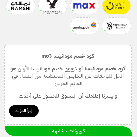
كود خصم مودانيسا mo3
كود خصم مودانيسا
أو كوبون خصم مودانيسا الأردن هو
الحل للباحثات عن الملابس المحتشمة من النساء في
العالم العربي.
و يسرنا إعلامك أن التسوق للحصول على أحدث
التصاميم العالمية المميزة لم يعد بالأمر الصعب، بل من
السهل لك شراء ما رغبت به من ملابس متنوعة بأقل
إقرأ المزيد
الأسعار فقط لدى استخدامك
كود خصم مودانيسا
في
المتجر الأول من نوعه لخدمة المرأة العربية.
كوبونات مشابهة