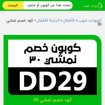
البحث
كوبونات شوب
الأطفال
أحذية الأطفال
كود خصم نمشي
>
>
>
30
كود خصم نمشي 30