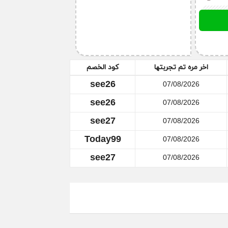
70 % لكل
 الكوبونات الحصرية على موقعنا.
لان
لخاصة بالكود، ويمكنك إستخدام كوبون خصم
اخر مره تم تجربتها
كود الخصم
see26
07/08/2026
see26
07/08/2026
see27
07/08/2026
 شراؤه، وحدد الكمية المطلوبة وأضفها إلى عربة
التوصيل صحيح، ثم إضغط على تأكيد الطلب.
Today99
07/08/2026
see27
07/08/2026
ن خلال الدرشة في الموقع، وقم بطلب إلغاء
قوم بذلك في أسرع وقت.