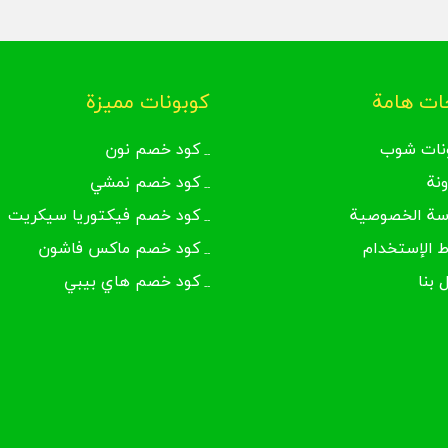
ت هامة
كوبونات مميزة
نات شوب
كود خصم نون
ونة
كود خصم نمشي
سة الخصوصية
كود خصم فيكتوريا سيكريت
 الإستخدام
كود خصم ماكس فاشون
 بنا
كود خصم هاي بيبي