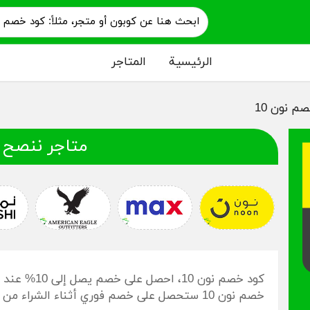
الرئيسية
المتاجر
م نون 10
متاجر ننصح 
كود خصم نون 0
خصم نون 10 ستحصل على خصم فوري أثناء الشراء من نون.