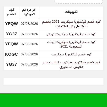
الخليج
كود خصم فيكتوريا سيكريت امريكا
YG3I
اخر مره تم
كود
العربي
الكوبونات
تجربتها
الخصم
الخليج
كود خصم فيكتوريا سيكريت تويتر
YG3I
كود خصم فيكتوريا سيكريت 2021 بخصم
العربي
YFQW
07/08/2026
65% على كل المنتجات
الخليج
كود خصم فيكتوريا سيكريت بينك
YG3I
YG37
العربي
كود خصم فيكتوريا سيكريت تويتر
07/08/2026
كود خصم فيكتوريا سيكريت بينك
YFQW
07/08/2026
YG3I​
السعودية 2021
KOGC
كود خصم فيكتوريا سيكريت
07/08/2026
خصومات فيكتوريا سيكريت لا تنتهي على الإطلاق
بل هنالك المزيد والمزيد من العروض اليومية
كود خصم فيكتوريا سيكريت الامارت على
YG37
07/08/2026
المتواصلة، وهي نفسها التي يوفرها إليك
ملابس اللانجيري
موقع
حيث يمنحك أخر المستجدات من
كوبونات شوب
الخصومات والعروض ليس فقط على فيكتوريا
سيكريت بل على كثير من منصات البيع بالتجزئة
المتاحة على الإنترنت، ولمتابعة تفعيل
كود خصم
عليك تنفيذ التالي:
كيفية تفعيل
Victoria Secret
وتطبيق كود الخصم في متجر فيكتوريا سيكريت