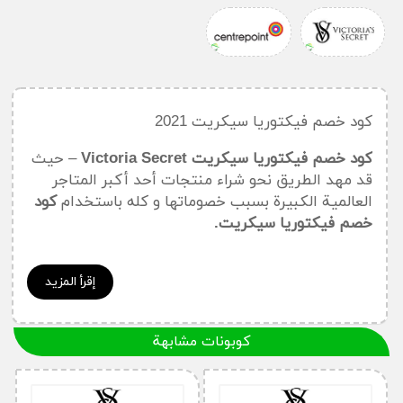
كود خصم فيكتوريا سيكريت 2021
كود خصم فيكتوريا سيكريت Victoria Secret
– حيث
قد مهد الطريق نحو شراء منتجات أحد أكبر المتاجر
العالمية الكبيرة بسبب خصوماتها و كله باستخدام
كود
خصم فيكتوريا سيكريت.
و قد تخصصت في بيع المنتجات النسائية من
اللانجيري أو ملابس النوم والعطور غيرها الكثير مما
إقرأ المزيد
يمكن لك سيدتي الحصول عليه بأرخص الأسعار
باستخدام
كود خصم فيكتوريا سيكريت.
كوبونات مشابهة
نعم بالفعل يمكنك شراء منتجات أصلية عبر المصمم
الأصلي لها من خلال المتجر ومع استخدام
كوبون خصم