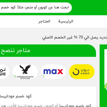
الرئيسية
المتاجر
متاجر ننصح 
كود خصم مودانيسا mo2
كود خصم مودانيسا
أو كوبون خصم مودانيسا الأردن هو